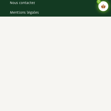
0
Nous contacter
Mentions légales
Conditions générales de vente
Conditions générales d’utilisation CGU
Politique de confidentialité du site
Politique de cookies du site
Rejoignez-nous !
Espace annonceurs
Paramètres cookies