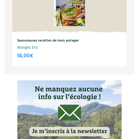
Carnets de saison
Compléments
Dossier
4 saisons
Savoureuses recettes de mon potager
Manger bio
Actualités
14,00
€
Vidéos et podcasts
Conseils vidéo des
4 saisons
Secrets d’abonné
Tous au jardin ! avec Pascal
La vie secrète du jardin