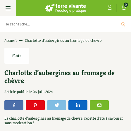
0
Livres
Accueil
Charlotte d’aubergines au fromage de chèvre
Permaculture, Jardin bio
Les 4 saisons
Plats
Potager
S’abonner
Boutique
Charlotte d’aubergines au fromage de
chèvre
Techniques de jardinage
Se réabonner
Graines, semences
Cartes cadeau
s
Don pour soutenir Terre vivante
Article publié le
06 juin 2024
Verger, arbres
Offrir un abonnement
Potagères
Centre Terre vivante
+
AJOUT
5,00
€
TER
Petit élevage
Les numéros
Aromatiques
Découvrir le Centre
Infos & conseils
La charlotte d’aubergines au fromage de chèvre, recette d'été à savourer
Aménagement jardin
sans modération !
4 saisons
Florales
Visiter en famille, entre amis
Jardin bio
Parole libre