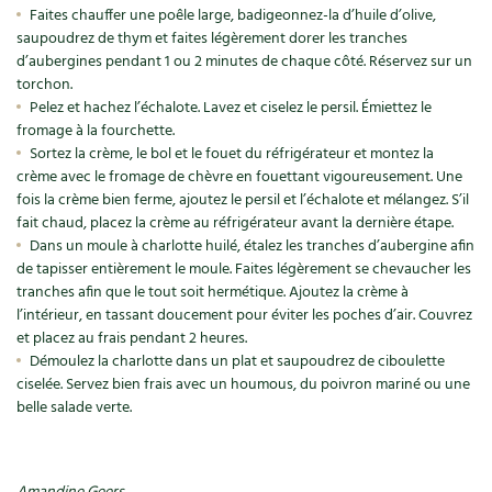
Faites chauffer une poêle large, badigeonnez-la d’huile d’olive,
Recettes végétariennes et vegan
Trucs & astuces
saupoudrez de thym et faites légèrement dorer les tranches
d’aubergines pendant 1 ou 2 minutes de chaque côté. Réservez sur un
torchon.
Habitat écologique
Expés
Pelez et hachez l’échalote. Lavez et ciselez le persil. Émiettez le
fromage à la fourchette.
Conception et gros oeuvre
Trocs & petites annonces
Sortez la crème, le bol et le fouet du réfrigérateur et montez la
crème avec le fromage de chèvre en fouettant vigoureusement. Une
Matériaux écologiques
Appels à témoignage
fois la crème bien ferme, ajoutez le persil et l’échalote et mélangez. S’il
fait chaud, placez la crème au réfrigérateur avant la dernière étape.
Énergie
Bonnes adresses
Dans un moule à charlotte huilé, étalez les tranches d’aubergine afin
de tapisser entièrement le moule. Faites légèrement se chevaucher les
Gestion de l’eau
tranches afin que le tout soit hermétique. Ajoutez la crème à
Liste des pépiniéristes
l’intérieur, en tassant doucement pour éviter les poches d’air. Couvrez
et placez au frais pendant 2 heures.
Entretien de la maison
Mieux consommer
Démoulez la charlotte dans un plat et saupoudrez de ciboulette
ciselée. Servez bien frais avec un houmous, du poivron mariné ou une
Décoration et petit bricolage
belle salade verte.
Santé et bien-être