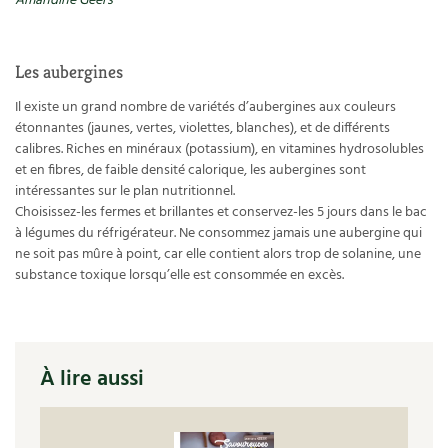
Amandine Geers
Les plantes et leurs vertus
Soins et cosmétiques au naturel
Les aubergines
Société et alternatives
Il existe un grand nombre de variétés d’aubergines aux couleurs
étonnantes (jaunes, vertes, violettes, blanches), et de différents
Vivre l’écologie
calibres. Riches en minéraux (potassium), en vitamines hydrosolubles
et en fibres, de faible densité calorique, les aubergines sont
intéressantes sur le plan nutritionnel.
Protéger la nature
Choisissez-les fermes et brillantes et conservez-les 5 jours dans le bac
à légumes du réfrigérateur. Ne consommez jamais une aubergine qui
Autonomie
ne soit pas mûre à point, car elle contient alors trop de solanine, une
substance toxique lorsqu’elle est consommée en excès.
Enfants
Actions pour la planète
À lire aussi
Les 4 saisons
Archives