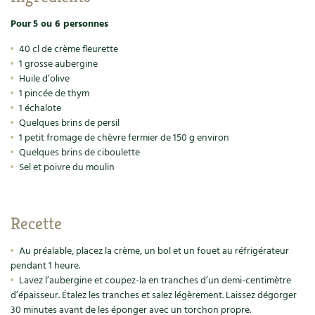
Accès
Bricolages au jardin
Les chroniques de Marie
Pour
5 ou 6 personnes
Cuisine saine
Le magazine
Les 4 saisons
Séjourner en Trièves
Outils et ustensiles du jardin
Forums
40 cl de crème fleurette
Manger bio
1 grosse aubergine
Stages
Nous contacter
Biodiversité
Jardin bio
Huile d’olive
1 pincée de thym
Cures, régimes
Cartes cadeau
Ravageurs et maladies au jardin
Habitat écologique
1 échalote
Quelques brins de persil
Dessert, Boulangerie
1 petit fromage de chèvre fermier de 150 g environ
Petit élevage
Cuisine saine
Quelques brins de ciboulette
Techniques, conservation, organisation
Sel et poivre du moulin
Cuisine saine
Soins naturels
Agenda, calendrier
Alimentation et nutrition
Société et alternatives
Recette
NOUVEAUTÉS
Recettes de printemps
Les 4 saisons
& vous
Au préalable, placez la crème, un bol et un fouet au réfrigérateur
Feuilleter le catalogue
pendant 1 heure.
Recettes par type de plat
Questions à la rédaction
Lavez l’aubergine et coupez-la en tranches d’un demi-centimètre
d’épaisseur. Étalez les tranches et salez légèrement. Laissez dégorger
Recettes sans gluten
Entre abonné·es
30 minutes avant de les éponger avec un torchon propre.