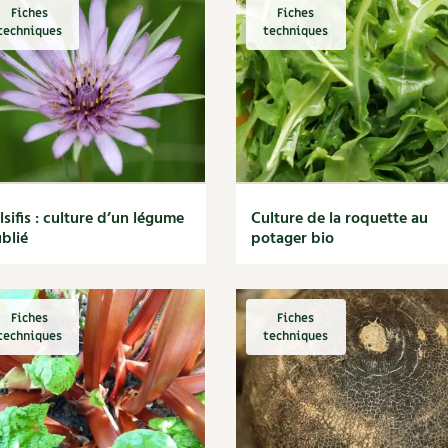
Fiches
Fiches
techniques
techniques
lsifis : culture d’un légume
Culture de la roquette au
blié
potager bio
Fiches
Fiches
techniques
techniques