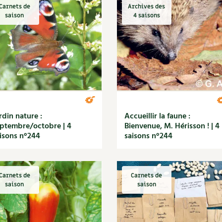
Autonomie
NOUVEAUTÉ
nception et gros oeuvre
Carnets de
Archives des
saison
4 saisons
tériaux écologiques
Société, engagement
Enfants
Feuilleter l
ergie
stion de l’eau
Actions pour la planète
tretien de la maison
coration et petit bricolage
rdin nature :
Accueillir la faune :
ptembre/octobre | 4
Bienvenue, M. Hérisson ! | 4
isons n°244
saisons n°244
Carnets de
Carnets de
saison
saison