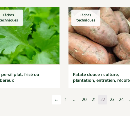
Fiches
Fiches
techniques
techniques
 persil plat, frisé ou
Patate douce : culture,
béreux
plantation, entretien, récolt
←
1
…
20
21
22
23
24