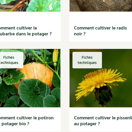
mment cultiver la
Comment cultiver le radis
ubarbe dans le potager ?
noir ?
Fiches
Fiches
techniques
techniques
mment cultiver le potiron
Comment cultiver le pissenli
 potager bio ?
au potager ?