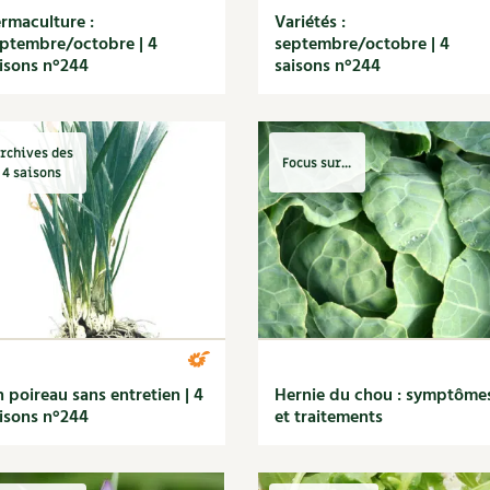
rmaculture :
Variétés :
ptembre/octobre | 4
septembre/octobre | 4
isons n°244
saisons n°244
rchives des
Focus sur...
4 saisons
 poireau sans entretien | 4
Hernie du chou : symptôme
isons n°244
et traitements