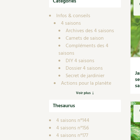
Catégories
Nouvelles sur le jardin et l’écologie
Biodiversité
Co
Jardiner en ville
Autonomie, bricolage
Ma
Ornement et aménagement du jardin
Infos & conseils
Prenez-en de la graine !
Én
4 saisons
Bricolages au jardin
Archives des 4 saisons
Ge
Outils et ustensiles du jardin
Carnets de saison
Les chroniques de Marie
En
Biodiversité
Compléments des 4
Dé
saisons
Ravageurs et maladies au jardin
DIY 4 saisons
Petit élevage
Dossier 4 saisons
Ja
Secret de jardinier
se
Actions pour la planète
sa
Actualités
Voir plus
Article scientifique
Thesaurus
Autonomie
Cuisine saine
4 saisons n°144
Alimentation et nutrition
4 saisons n°156
Recettes de saisons
4 saisons n°177
Recettes d'automne