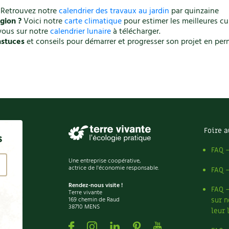
Retrouvez notre
calendrier des travaux au jardin
par quinzaine
gion ?
Voici notre
carte climatique
pour estimer les meilleures c
ous sur notre
calendrier lunaire
à télécharger.
astuces
et conseils pour démarrer et progresser son projet en pe
Foire a
s
FAQ 
Une entreprise coopérative,
actrice de l'économie responsable.
FAQ 
Rendez-nous visite !
FAQ 
Terre vivante
169 chemin de Raud
sur n
38710 MENS
leur 
Facebook
Instagram
Linkedin
Pinterest
Youtube