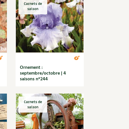
S
Vidéos et podcasts
Carnets de
saison
Conseils vidéo des
4 saisons
e catalogue
Secrets d’abonné
Tous au jardin ! avec Pascal
La vie secrète du jardin
BD : La folle histoire des plantes
Ornement :
septembre/octobre | 4
saisons n°244
Carnets de
saison