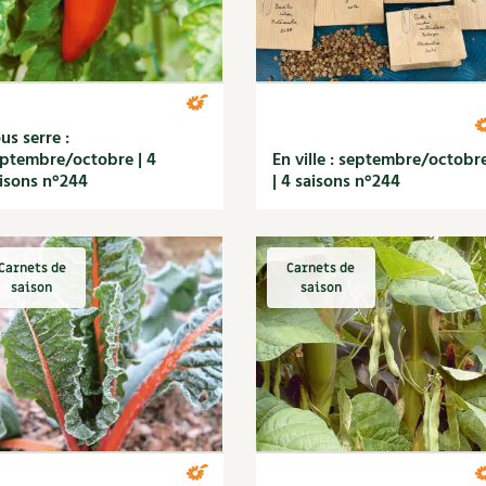
us serre :
ptembre/octobre | 4
En ville : septembre/octobr
isons n°244
| 4 saisons n°244
Carnets de
Carnets de
saison
saison