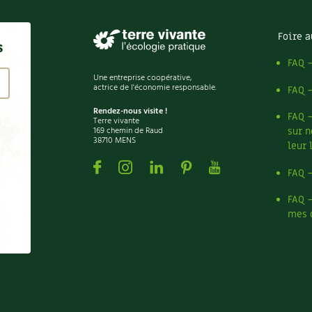
Foire a
s
FAQ 
Une entreprise coopérative,
actrice de l'économie responsable.
FAQ 
Rendez-nous visite !
FAQ 
Terre vivante
169 chemin de Raud
sur n
38710 MENS
leur 
Facebook
Instagram
Linkedin
Pinterest
Youtube
FAQ 
FAQ 
mes 