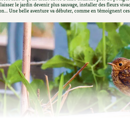
Autonomie
NOUVEAUTÉ
nception et gros oeuvre
 laisser le jardin devenir plus sauvage, installer des fleurs viva
on... Une belle aventure va débuter, comme en témoignent ces 
tériaux écologiques
Société, engagement
Enfants
Feuilleter l
ergie
stion de l’eau
Actions pour la planète
tretien de la maison
coration et petit bricolage