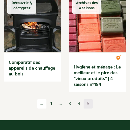
Découvrir &
Archives des
décrypter
4 saisons
Comparatif des
Hygiène et ménage : Le
appareils de chauffage
meilleur et le pire des
au bois
“vieux produits” | 4
saisons n°184
←
1
…
3
4
5