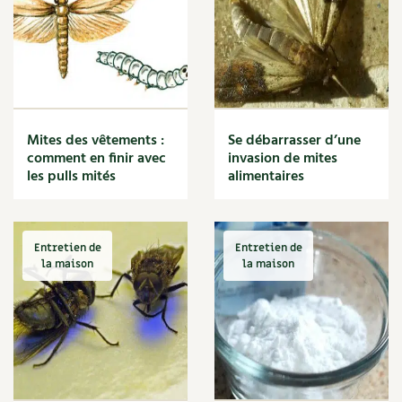
Les sons des poules
Secrets d'abonné
Carnets de saison
Astuces de jardinier
Autonomie et permaculture avec David
Compléments
L'autonomie au jardin en 12 leçons
Tous au jardin ! | RCF
Dossier
4 saisons
Mites des vêtements :
Se débarrasser d’une
Actualités
comment en finir avec
invasion de mites
les pulls mités
alimentaires
Vidéos et podcasts
Conseils vidéo des
4 saisons
Entretien de
Entretien de
la maison
la maison
Secrets d’abonné
Tous au jardin ! avec Pascal
La vie secrète du jardin