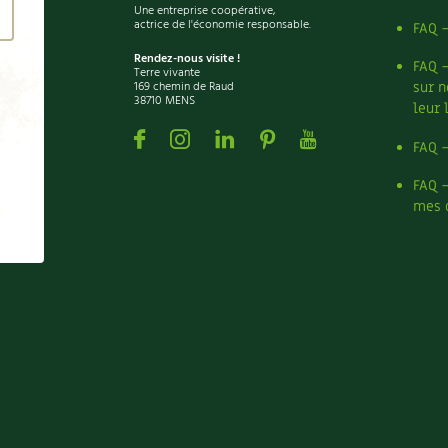
Une entreprise coopérative,
actrice de l'économie responsable.
FAQ 
Rendez-nous visite !
FAQ 
Terre vivante
169 chemin de Raud
sur n
38710 MENS
leur 
Facebook
Instagram
Linkedin
Pinterest
Youtube
FAQ 
FAQ 
mes 