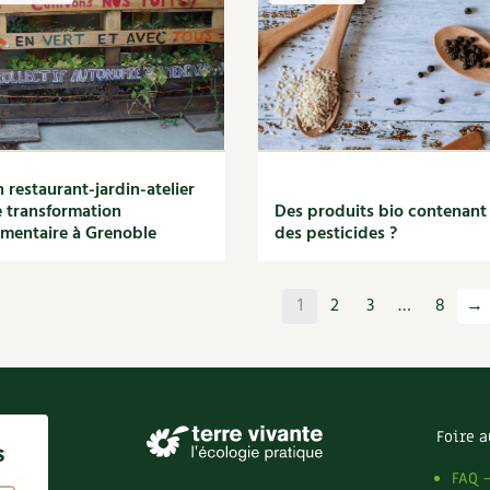
 restaurant-jardin-atelier
 transformation
Des produits bio contenant
imentaire à Grenoble
des pesticides ?
1
2
3
…
8
→
Foire a
s
FAQ 