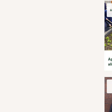
Habitat écologique
Conception et gros
A
oeuvre
Décoration et petit
bricolage
Énergie
Économies d'énergie
Énergies renouvelables
Entretien de la maison
Gestion de l'eau
Ap
Maison saine
al
Matériaux écologiques
Construction
Finitions
Isolation
Jardin bio
Biodiversité
Bricolages au jardin
Calendrier des travaux du