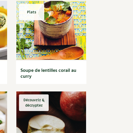
Plats
Soupe de lentilles corail au
curry
Découvrir &
décrypter