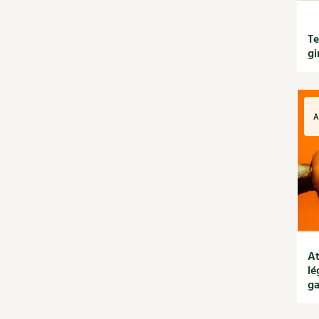
Recettes de printemps
Recettes par régimes
Te
alimentaires
g
Recettes sans gluten
Recettes végétariennes
et vegan
Recettes par type de plat
A
Bases
Boissons
Desserts
Entrées
Petit déjeuner et
goûter
Plats
Découvrir & décrypter
At
DIY
lé
ga
Dossier
Enfants