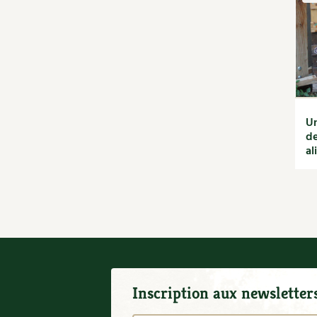
saisons
Jardiner avec les enfants |
RCF
La vie secrète du jardin
Le conseil "express" des 4
saisons
Les sons des poules
Secrets d'abonné
Un
de
Astuces de jardinier
al
Autonomie et
permaculture avec David
L'autonomie au jardin
en 12 leçons
Tous au jardin ! | RCF
Inscription aux newsletter