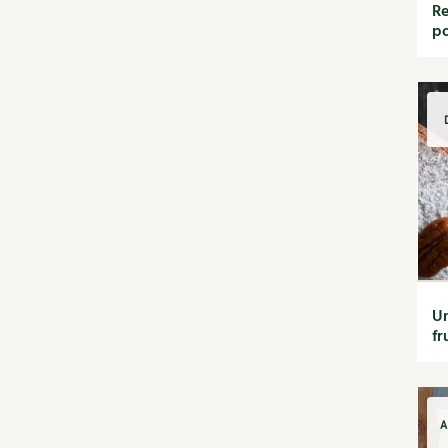
Re
Rotations et
po
associations
Ravageurs et maladies au
jardin
Verger
La folle histoire des plantes
Rencontres
Santé et bien-être
Les plantes et leurs
vertus
Soins et cosmétiques au
naturel
Société et alternatives
Un
Protéger la nature
fr
Vivre l'écologie
Tutoriels
Vidéos et podcasts
Conseils vidéo des 4
A