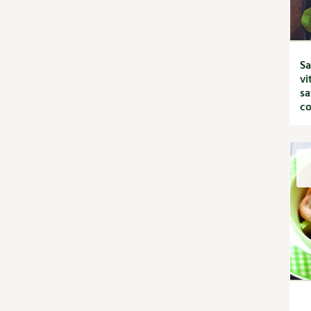
jardin
Calendrier lunaire
Carte climatique
Cultiver sous serre
Sa
Fiches techniques
vi
Focus sur...
sa
Jardiner en ville
co
Ornement et
aménagement du jardin
Outils et ustensiles du
jardin
Permaculture et
syntropie
Petit élevage
Potager
Améliorer le sol
Cultiver les légumes,
aromatiques et
condimentaires