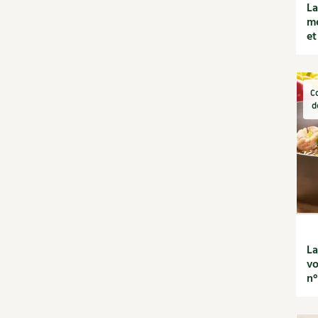
La
condimentaires
mé
Rotations et
et
associations
Ravageurs et maladies au
jardin
C
Verger
d
La folle histoire des plantes
Rencontres
Santé et bien-être
Les plantes et leurs
vertus
Soins et cosmétiques au
naturel
Société et alternatives
La
Protéger la nature
vo
Vivre l'écologie
n
Tutoriels
Vidéos et podcasts