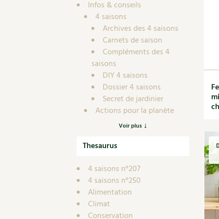
Nouvelles sur le jardin et l’écologie
Biodiversité
Co
Infos & conseils
Jardiner en ville
4 saisons
Autonomie, bricolage
Ma
Ornement et aménagement du jardin
Archives des 4 saisons
Prenez-en de la graine !
Én
Bricolages au jardin
Carnets de saison
Ge
Compléments des 4
Outils et ustensiles du jardin
Les chroniques de Marie
saisons
En
Biodiversité
DIY 4 saisons
Dé
Ravageurs et maladies au jardin
Dossier 4 saisons
Fe
mi
Secret de jardinier
Petit élevage
ch
Actions pour la planète
Actualités
Voir plus
Article scientifique
Thesaurus
Autonomie
D
Cuisine saine
4 saisons n°207
Alimentation et
4 saisons n°250
nutrition
Alimentation
Recettes de saisons
Climat
Recettes d'automne
Conservation
Recettes d'été