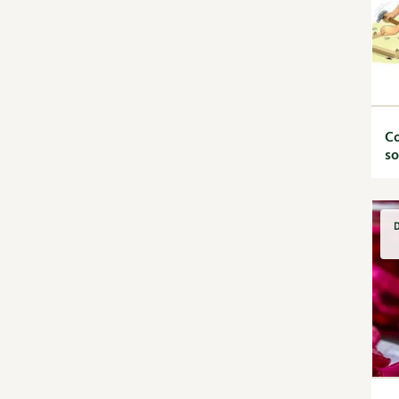
Calendrier des travaux du
jardin
Calendrier lunaire
Carte climatique
Cultiver sous serre
Fiches techniques
Focus sur...
Co
so
Jardiner en ville
Ornement et
aménagement du jardin
Outils et ustensiles du
D
jardin
Permaculture et
syntropie
Petit élevage
Potager
Améliorer le sol
Cultiver les légumes,
aromatiques et