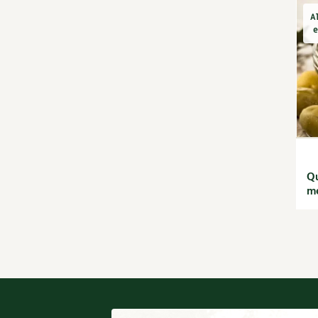
Conseils vidéo des 4
saisons
A
e
Jardiner avec les enfants |
RCF
La vie secrète du jardin
Le conseil "express" des 4
saisons
Les sons des poules
Secrets d'abonné
Astuces de jardinier
Autonomie et
Qu
permaculture avec David
mé
L'autonomie au jardin
en 12 leçons
Tous au jardin ! | RCF