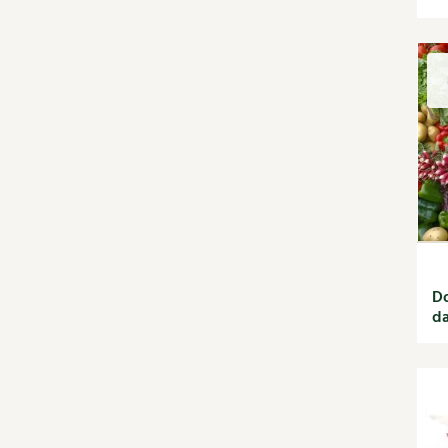
Enfants
Habitat écologique
Conception et gros
oeuvre
Décoration et petit
bricolage
Énergie
Économies d'énergie
Énergies renouvelables
Entretien de la maison
Gestion de l'eau
Maison saine
Matériaux écologiques
Do
Construction
da
Finitions
Isolation
Jardin bio
Biodiversité
Bricolages au jardin