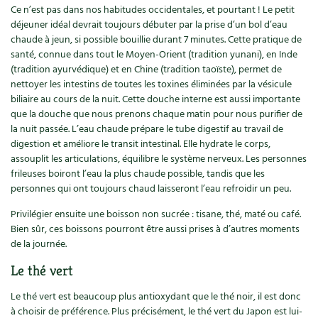
BD : La folle histoire des plantes
Ce n’est pas dans nos habitudes occidentales, et pourtant ! Le petit
déjeuner idéal devrait toujours débuter par la prise d’un bol d’eau
chaude à jeun, si possible bouillie durant 7 minutes. Cette pratique de
santé, connue dans tout le Moyen-Orient (tradition yunani), en Inde
(tradition ayurvédique) et en Chine (tradition taoïste), permet de
nettoyer les intestins de toutes les toxines éliminées par la vésicule
biliaire au cours de la nuit. Cette douche interne est aussi importante
que la douche que nous prenons chaque matin pour nous purifier de
la nuit passée. L’eau chaude prépare le tube digestif au travail de
digestion et améliore le transit intestinal. Elle hydrate le corps,
assouplit les articulations, équilibre le système nerveux. Les personnes
frileuses boiront l’eau la plus chaude possible, tandis que les
personnes qui ont toujours chaud laisseront l’eau refroidir un peu.
Privilégier ensuite une boisson non sucrée : tisane, thé, maté ou café.
Bien sûr, ces boissons pourront être aussi prises à d’autres moments
de la journée.
Le thé vert
Le thé vert est beaucoup plus antioxydant que le thé noir, il est donc
à choisir de préférence. Plus précisément, le thé vert du Japon est lui-