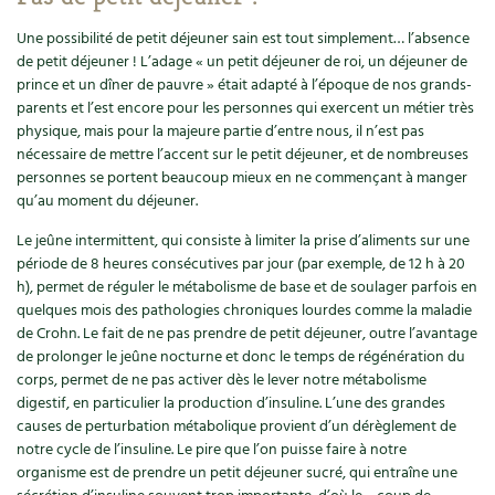
Les plantes et leurs vertus
Une possibilité de petit déjeuner sain est tout simplement… l’absence
Soins et cosmétiques au naturel
de petit déjeuner ! L’adage « un petit déjeuner de roi, un déjeuner de
prince et un dîner de pauvre » était adapté à l’époque de nos grands-
parents et l’est encore pour les personnes qui exercent un métier très
Société et alternatives
physique, mais pour la majeure partie d’entre nous, il n’est pas
nécessaire de mettre l’accent sur le petit déjeuner, et de nombreuses
Vivre l’écologie
personnes se portent beaucoup mieux en ne commençant à manger
qu’au moment du déjeuner.
Protéger la nature
Le jeûne intermittent, qui consiste à limiter la prise d’aliments sur une
période de 8 heures consécutives par jour (par exemple, de 12 h à 20
Autonomie
h), permet de réguler le métabolisme de base et de soulager parfois en
quelques mois des pathologies chroniques lourdes comme la maladie
Enfants
de Crohn. Le fait de ne pas prendre de petit déjeuner, outre l’avantage
de prolonger le jeûne nocturne et donc le temps de régénération du
Actions pour la planète
corps, permet de ne pas activer dès le lever notre métabolisme
digestif, en particulier la production d’insuline. L’une des grandes
Les 4 saisons
causes de perturbation métabolique provient d’un dérèglement de
notre cycle de l’insuline. Le pire que l’on puisse faire à notre
organisme est de prendre un petit déjeuner sucré, qui entraîne une
Archives