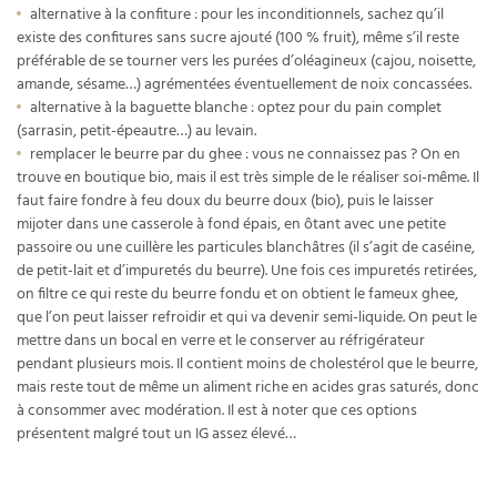
alternative à la confiture : pour les inconditionnels, sachez qu’il
existe des confitures sans sucre ajouté (100 % fruit), même s’il reste
préférable de se tourner vers les purées d’oléagineux (cajou, noisette,
amande, sésame…) agrémentées éventuellement de noix concassées.
alternative à la baguette blanche : optez pour du pain complet
(sarrasin, petit-épeautre…) au levain.
remplacer le beurre par du ghee : vous ne connaissez pas ? On en
trouve en boutique bio, mais il est très simple de le réaliser soi-même. Il
faut faire fondre à feu doux du beurre doux (bio), puis le laisser
mijoter dans une casserole à fond épais, en ôtant avec une petite
passoire ou une cuillère les particules blanchâtres (il s’agit de caséine,
de petit-lait et d’impuretés du beurre). Une fois ces impuretés retirées,
on filtre ce qui reste du beurre fondu et on obtient le fameux ghee,
que l’on peut laisser refroidir et qui va devenir semi-liquide. On peut le
mettre dans un bocal en verre et le conserver au réfrigérateur
pendant plusieurs mois. Il contient moins de cholestérol que le beurre,
mais reste tout de même un aliment riche en acides gras saturés, donc
à consommer avec modération. Il est à noter que ces options
présentent malgré tout un IG assez élevé…