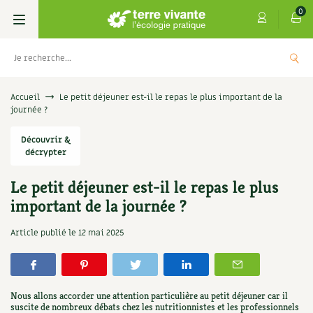
0
Livres
Accueil
Le petit déjeuner est-il le repas le plus important de la
journée ?
Permaculture, Jardin bio
Les 4 saisons
Découvrir &
décrypter
Potager
S’abonner
Boutique
Le petit déjeuner est-il le repas le plus
Techniques de jardinage
Se réabonner
Graines, semences
Cartes cadeau
important de la journée ?
s
Don pour soutenir Terre vivante
Verger, arbres
Offrir un abonnement
Potagères
Centre Terre vivante
Article publié le
12 mai 2025
+
AJOUTE
5,00
€
TER
Petit élevage
Les numéros
Aromatiques
Découvrir le Centre
Infos & conseils
Aménagement jardin
4 saisons
Nous allons accorder une attention particulière au petit déjeuner car il
Florales
Visiter en famille, entre amis
Jardin bio
Parole libre
suscite de nombreux débats chez les nutritionnistes et les professionnels