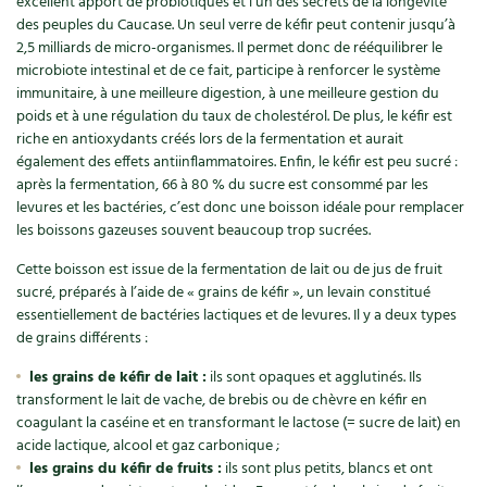
excellent apport de probiotiques et l’un des secrets de la longévité
des peuples du Caucase. Un seul verre de kéfir peut contenir jusqu’à
2,5 milliards de micro-organismes. Il permet donc de rééquilibrer le
microbiote intestinal et de ce fait, participe à renforcer le système
immunitaire, à une meilleure digestion, à une meilleure gestion du
poids et à une régulation du taux de cholestérol. De plus, le kéfir est
riche en antioxydants créés lors de la fermentation et aurait
également des effets antiinflammatoires. Enfin, le kéfir est peu sucré :
après la fermentation, 66 à 80 % du sucre est consommé par les
levures et les bactéries, c’est donc une boisson idéale pour remplacer
les boissons gazeuses souvent beaucoup trop sucrées.
Cette boisson est issue de la fermentation de lait ou de jus de fruit
sucré, préparés à l’aide de « grains de kéfir », un levain constitué
essentiellement de bactéries lactiques et de levures. Il y a deux types
de grains différents :
les grains de kéfir de lait :
ils sont opaques et agglutinés. Ils
transforment le lait de vache, de brebis ou de chèvre en kéfir en
coagulant la caséine et en transformant le lactose (= sucre de lait) en
acide lactique, alcool et gaz carbonique ;
les grains du kéfir de fruits :
ils sont plus petits, blancs et ont