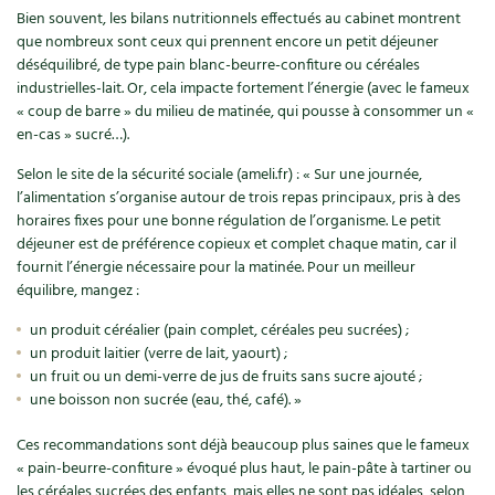
Accès
Bricolages au jardin
Les chroniques de Marie
Bien souvent, les bilans nutritionnels effectués au cabinet montrent
que nombreux sont ceux qui prennent encore un petit déjeuner
Cuisine saine
Le magazine
Les 4 saisons
Séjourner en Trièves
Outils et ustensiles du jardin
Forums
déséquilibré, de type pain blanc-beurre-confiture ou céréales
industrielles-lait. Or, cela impacte fortement l’énergie (avec le fameux
Manger bio
Stages
Nous contacter
« coup de barre » du milieu de matinée, qui pousse à consommer un «
Biodiversité
Jardin bio
en-cas » sucré…).
Cures, régimes
Cartes cadeau
Ravageurs et maladies au jardin
Habitat écologique
Selon le site de la sécurité sociale (ameli.fr) : « Sur une journée,
l’alimentation s’organise autour de trois repas principaux, pris à des
Dessert, Boulangerie
Petit élevage
Cuisine saine
horaires fixes pour une bonne régulation de l’organisme. Le petit
déjeuner est de préférence copieux et complet chaque matin, car il
Techniques, conservation, organisation
fournit l’énergie nécessaire pour la matinée. Pour un meilleur
Cuisine saine
Soins naturels
équilibre, mangez :
Agenda, calendrier
Alimentation et nutrition
Société et alternatives
un produit céréalier (pain complet, céréales peu sucrées) ;
un produit laitier (verre de lait, yaourt) ;
NOUVEAUTÉS
Recettes de printemps
Les 4 saisons
& vous
un fruit ou un demi-verre de jus de fruits sans sucre ajouté ;
une boisson non sucrée (eau, thé, café). »
Feuilleter le catalogue
Recettes par type de plat
Questions à la rédaction
Ces recommandations sont déjà beaucoup plus saines que le fameux
« pain-beurre-confiture » évoqué plus haut, le pain-pâte à tartiner ou
Recettes sans gluten
Entre abonné·es
les céréales sucrées des enfants, mais elles ne sont pas idéales, selon