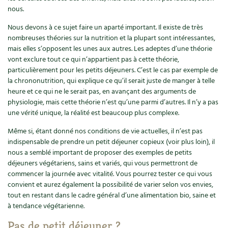
nous.
Recettes végétariennes et vegan
Trucs & astuces
Nous devons à ce sujet faire un aparté important. Il existe de très
nombreuses théories sur la nutrition et la plupart sont intéressantes,
Habitat écologique
Expés
mais elles s’opposent les unes aux autres. Les adeptes d’une théorie
vont exclure tout ce qui n’appartient pas à cette théorie,
Conception et gros oeuvre
Trocs & petites annonces
particulièrement pour les petits déjeuners. C’est le cas par exemple de
la chrononutrition, qui explique ce qu’il serait juste de manger à telle
Matériaux écologiques
Appels à témoignage
heure et ce qui ne le serait pas, en avançant des arguments de
physiologie, mais cette théorie n’est qu’une parmi d’autres. Il n’y a pas
Énergie
Bonnes adresses
une vérité unique, la réalité est beaucoup plus complexe.
Même si, étant donné nos conditions de vie actuelles, il n’est pas
Gestion de l’eau
Liste des pépiniéristes
indispensable de prendre un petit déjeuner copieux (voir plus loin), il
nous a semblé important de proposer des exemples de petits
Entretien de la maison
Mieux consommer
déjeuners végétariens, sains et variés, qui vous permettront de
commencer la journée avec vitalité. Vous pourrez tester ce qui vous
Décoration et petit bricolage
convient et aurez également la possibilité de varier selon vos envies,
tout en restant dans le cadre général d’une alimentation bio, saine et
à tendance végétarienne.
Santé et bien-être
Pas de petit déjeuner ?