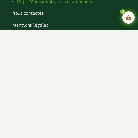
FAQ – Mon compte, mes coordonnées
0
Nous contacter
Mentions légales
Conditions générales de vente
Conditions générales d’utilisation CGU
Politique de confidentialité du site
Politique de cookies du site
Rejoignez-nous !
Espace annonceurs