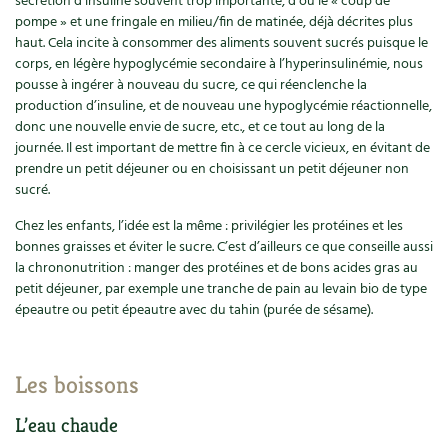
sécrétion d’insuline souvent trop importante, d’où le « coup de
pompe » et une fringale en milieu/fin de matinée, déjà décrites plus
Carnets de saison
haut. Cela incite à consommer des aliments souvent sucrés puisque le
corps, en légère hypoglycémie secondaire à l’hyperinsulinémie, nous
Compléments
pousse à ingérer à nouveau du sucre, ce qui réenclenche la
production d’insuline, et de nouveau une hypoglycémie réactionnelle,
Dossier
4 saisons
donc une nouvelle envie de sucre, etc., et ce tout au long de la
journée. Il est important de mettre fin à ce cercle vicieux, en évitant de
Actualités
prendre un petit déjeuner ou en choisissant un petit déjeuner non
sucré.
Vidéos et podcasts
Chez les enfants, l’idée est la même : privilégier les protéines et les
bonnes graisses et éviter le sucre. C’est d’ailleurs ce que conseille aussi
Conseils vidéo des
4 saisons
la chrononutrition : manger des protéines et de bons acides gras au
petit déjeuner, par exemple une tranche de pain au levain bio de type
Secrets d’abonné
épeautre ou petit épeautre avec du tahin (purée de sésame).
Tous au jardin ! avec Pascal
Les boissons
La vie secrète du jardin
L’eau chaude