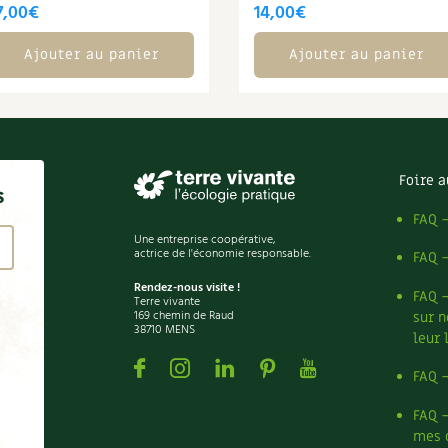
7,00
€
14,00
€
Ajouter au panier
Ajouter au panier
Foire a
s
FAQ 
Une entreprise coopérative,
actrice de l'économie responsable.
FAQ 
Rendez-nous visite !
FAQ 
Terre vivante
169 chemin de Raud
sur n
38710 MENS
leur 
Facebook
Instagram
Linkedin
Pinterest
Youtube
FAQ 
FAQ 
mes 