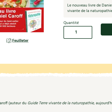
Autonomie
NOUVEAUTÉ
nception et gros oeuvre
Le nouveau livre de Daniel
tériaux écologiques
vivante de la naturopathi
Société, engagement
Enfants
Feuilleter l
ergie
Quantité
stion de l’eau
quantité
Actions pour la planète
tretien de la maison
de
La
Feuilleter
coration et petit bricolage
naturopathie
en
cuisine
aroff (auteur du
Guide Terre vivante de la naturopathie
, aujourd’