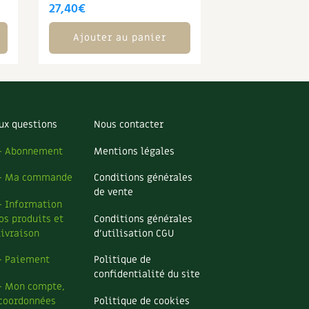
27,40
€
Ajouter au panier
ux questions
Nous contacter
– Abonnement
Mentions légales
– Ma commande
Conditions générales
de vente
– Information
os produits et
Conditions générales
livraison
d’utilisation CGU
– Paiement
Politique de
confidentialité du site
– Mon compte,
coordonnées
Politique de cookies