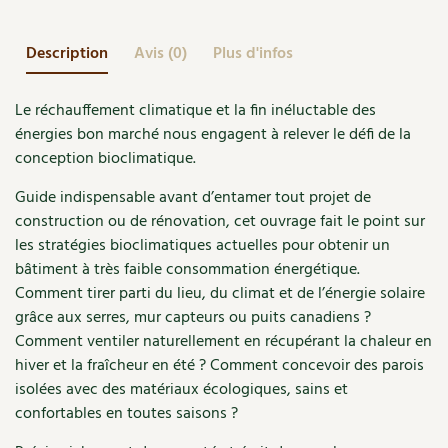
Accès
Bricolages au jardin
Les chroniques de Marie
Cuisine saine
Le magazine
Les 4 saisons
Description
Avis (0)
Plus d'infos
Séjourner en Trièves
Outils et ustensiles du jardin
Forums
Manger bio
Stages
Nous contacter
Biodiversité
Jardin bio
Le réchauffement climatique et la fin inéluctable des
énergies bon marché nous engagent à relever le défi de la
Cures, régimes
Cartes cadeau
Ravageurs et maladies au jardin
Habitat écologique
conception bioclimatique.
Dessert, Boulangerie
Guide indispensable avant d’entamer tout projet de
Petit élevage
Cuisine saine
construction ou de rénovation, cet ouvrage fait le point sur
Techniques, conservation, organisation
Cuisine saine
les stratégies bioclimatiques actuelles pour obtenir un
Soins naturels
bâtiment à très faible consommation énergétique.
Agenda, calendrier
Alimentation et nutrition
Comment tirer parti du lieu, du climat et de l’énergie solaire
Société et alternatives
grâce aux serres, mur capteurs ou puits canadiens ?
NOUVEAUTÉS
Recettes de printemps
Comment ventiler naturellement en récupérant la chaleur en
Les 4 saisons
& vous
hiver et la fraîcheur en été ? Comment concevoir des parois
Feuilleter le catalogue
Recettes par type de plat
Questions à la rédaction
isolées avec des matériaux écologiques, sains et
confortables en toutes saisons ?
Recettes sans gluten
Entre abonné·es