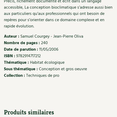
Précis, richement documenté et écrit dans un langage
accessible, La conception bioclimatique s’adresse aussi bien
Recettes végétariennes et vegan
Trucs & astuces
aux particuliers qu’aux professionnels qui ont besoin de
repères pour s’orienter dans ce domaine complexe et en
Habitat écologique
Expés
rapide évolution.
Conception et gros oeuvre
Trocs & petites annonces
Auteur :
Samuel Courgey - Jean-Pierre Oliva
Nombre de pages :
240
Matériaux écologiques
Appels à témoignage
Date de parution :
11/05/2006
ISBN :
9782914717212
Énergie
Bonnes adresses
Thématique :
Habitat écologique
Sous thématique :
Conception et gros oeuvre
Gestion de l’eau
Liste des pépiniéristes
Collection :
Techniques de pro
Entretien de la maison
Mieux consommer
Décoration et petit bricolage
Santé et bien-être
Produits similaires