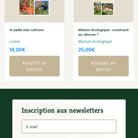
Carnets de saison
Compléments
Je paille mes cultures
Maison écologique : construire
ou rénover ?
Dossier
4 saisons
Livres
Maison écologique
14,00
€
25,00
€
Actualités
Ajouter au
Ajouter au
Vidéos et podcasts
panier
panier
Conseils vidéo des
4 saisons
Secrets d’abonné
Inscription aux newsletters
Tous au jardin ! avec Pascal
La vie secrète du jardin