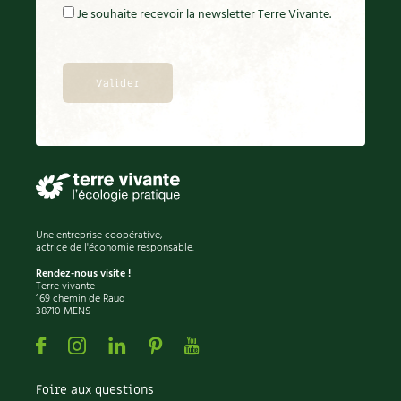
BD : La folle histoire des plantes
Je souhaite recevoir la newsletter Terre Vivante.
Une entreprise coopérative,
actrice de l'économie responsable.
Rendez-nous visite !
Terre vivante
169 chemin de Raud
38710 MENS
Facebook
Instagram
Linkedin
Pinterest
Youtube
Foire aux questions