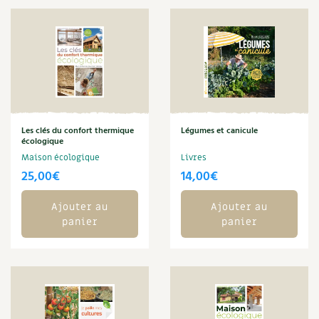
Les plantes et leurs vertus
Soins et cosmétiques au naturel
Société et alternatives
Vivre l’écologie
Les clés du confort thermique
Légumes et canicule
Protéger la nature
écologique
Maison écologique
Livres
Autonomie
25,00
€
14,00
€
Enfants
Ajouter au
Ajouter au
panier
panier
Actions pour la planète
Les 4 saisons
Archives