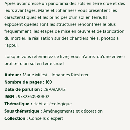
Après avoir dressé un panorama des sols en terre crue et des
Recettes végétariennes et vegan
Trucs & astuces
leurs avantages, Marie et Johanness vous présentent les
caractéristiques et les principes d’un sol en terre. Ils
Habitat écologique
Expés
exposent quelles sont les structures rencontrées le plus
fréquemment, les étapes de mise en œuvre et de fabrication
Conception et gros oeuvre
Trocs & petites annonces
du mortier, la réalisation sur des chantiers réels, photos à
l’appui.
Matériaux écologiques
Appels à témoignage
Lorsque vous refermerez ce livre, vous n’aurez qu’une envie :
profiter d’un sol en terre crue !
Énergie
Bonnes adresses
Auteur :
Marie Milési - Johannes Riesterer
Gestion de l’eau
Liste des pépiniéristes
Nombre de pages :
160
Date de parution :
28/09/2012
Entretien de la maison
Mieux consommer
ISBN :
9782360980802
Thématique :
Habitat écologique
Décoration et petit bricolage
Sous thématique :
Aménagements et décoration
Santé et bien-être
Collection :
Conseils d'expert