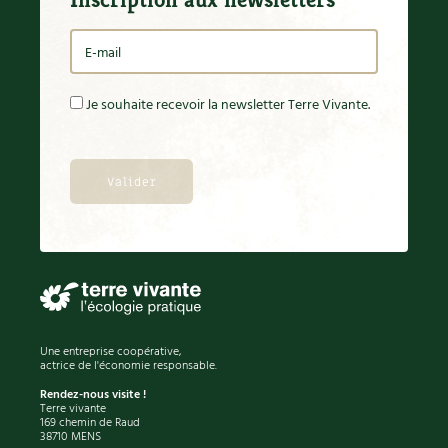
BD : La folle histoire des plantes
Je souhaite recevoir la newsletter Terre Vivante.
Une entreprise coopérative,
actrice de l'économie responsable.
Rendez-nous visite !
Terre vivante
169 chemin de Raud
38710 MENS