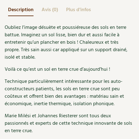
Accès
Bricolages au jardin
Les chroniques de Marie
Description
Avis (0)
Plus d'infos
Cuisine saine
Le magazine
Les 4 saisons
Séjourner en Trièves
Outils et ustensiles du jardin
Forums
Oubliez l’image désuète et poussiéreuse des sols en terre
Manger bio
Stages
Nous contacter
Biodiversité
Jardin bio
battue. Imaginez un sol lisse, bien dur et aussi facile à
Cures, régimes
entretenir qu’un plancher en bois ! Chaleureux et très
Cartes cadeau
Ravageurs et maladies au jardin
Habitat écologique
propre. Très sain aussi car appliqué sur un support drainé,
Dessert, Boulangerie
isolé et stable.
Petit élevage
Cuisine saine
Voilà ce qu’est un sol en terre crue d’aujourd’hui !
Techniques, conservation, organisation
Cuisine saine
Soins naturels
Technique particulièrement intéressante pour les auto-
Agenda, calendrier
constructeurs patients, les sols en terre crue sont peu
Alimentation et nutrition
Société et alternatives
coûteux et offrent bien des avantages : matériau sain et
NOUVEAUTÉS
économique, inertie thermique, isolation phonique.
Recettes de printemps
Les 4 saisons
& vous
Feuilleter le catalogue
Marie Milési et Johannes Riesterer sont tous deux
Recettes par type de plat
Questions à la rédaction
passionnés et experts de cette technique innovante de sols
en terre crue.
Recettes sans gluten
Entre abonné·es