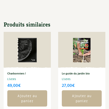
Les plantes et leurs vertus
Soins et cosmétiques au naturel
Produits similaires
Société et alternatives
Vivre l’écologie
Protéger la nature
Autonomie
Enfants
Charbonniers !
Le guide du jardin bio
Livres
Livres
Actions pour la planète
49,00
€
27,00
€
Les 4 saisons
Ajouter au
Ajouter au
panier
panier
Archives