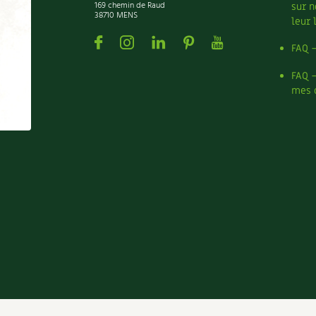
169 chemin de Raud
sur n
38710 MENS
leur 
Facebook
Instagram
Linkedin
Pinterest
Youtube
FAQ 
FAQ 
mes 