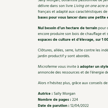
Sally Morgan, botaniste passionnée de jard
délivre dans son livre
Living on one acre or
français et adapté aux caractéristiques de la
bases pour vous lancer dans une petite e
Nul besoin d’un hectare de terrain
pour c
encore produire son bois de chauffage et s
espaces de culture et d’élevage, sur 1 0
Clôtures, allées, serre, lutte contre les in
jardin productif y sont abordés.
Microferme vous invite à
adopter un styl
annoncée des ressources et de l’énergie de
Alors n’hésitez plus, grâce aux conseils de 
Autrice :
Sally Morgan
Nombre de pages :
224
Date de parution :
12/04/2022