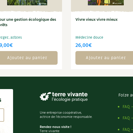
our une gestion écologique des
Vivre vieux vivre mieux
orêts
erger, arbres
Médecine douce
9,00
€
26,00
€
Ajouter au panier
Ajouter au panier
Foire a
s
FAQ 
Une entreprise coopérative,
actrice de l'économie responsable.
FAQ 
Rendez-nous visite !
FAQ 
Terre vivante