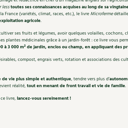
inage et rédactrice en chef d’un magazine anglais sur l’agricultu
 less
toutes ses connaissances acquises au long de sa vingtai
 France (variétés, climat, races, etc.), le livre
Microferme
détaill
xploitation agricole
.
ultiver ses fruits et légumes, avoir quelques volailles, cochons, 
es plantes médicinales grâce à un jardin-forêt : ce livre vous pe
00 à 3 000 m² de jardin, enclos ou champ, en appliquant des pr
désirables, compost, engrais verts, rotation et associations des cult
e de vie plus simple et authentique
, tendre vers plus d’
autonomi
vient réalité,
tout en menant de front travail et vie de famille
.
ce livre,
lancez-vous sereinement !