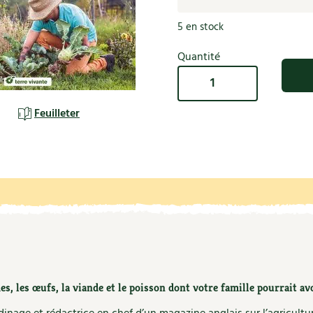
Autonomie
NOUVEAUTÉ
nception et gros oeuvre
5 en stock
tériaux écologiques
Société, engagement
Enfants
Feuilleter l
ergie
Quantité
quantité
stion de l’eau
Actions pour la planète
de
tretien de la maison
Microferme
Feuilleter
coration et petit bricolage
, les œufs, la viande et le poisson dont votre famille pourrait avo