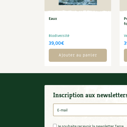
Eaux
P
f
Biodiversité
V
39,00
€
3
Ajouter au panier
Inscription aux newsletter
Je souhaite recevoir la newsletter Terre