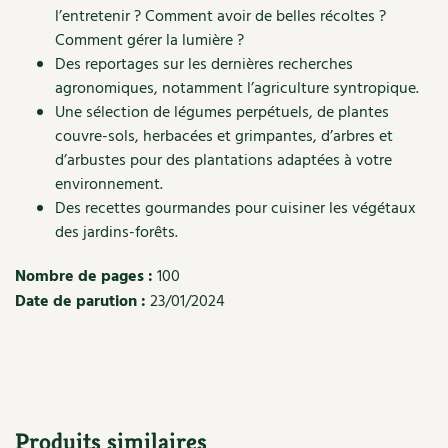
l’entretenir ? Comment avoir de belles récoltes ?
Recettes végétariennes et vegan
Trucs & astuces
Comment gérer la lumière ?
Des reportages sur les dernières recherches
Habitat écologique
Expés
agronomiques, notamment l’agriculture syntropique.
Une sélection de légumes perpétuels, de plantes
Conception et gros oeuvre
Trocs & petites annonces
couvre-sols, herbacées et grimpantes, d’arbres et
d’arbustes pour des plantations adaptées à votre
Matériaux écologiques
Appels à témoignage
environnement.
Des recettes gourmandes pour cuisiner les végétaux
Énergie
Bonnes adresses
des jardins-forêts.
Gestion de l’eau
Liste des pépiniéristes
Nombre de pages :
100
Date de parution :
23/01/2024
Entretien de la maison
Mieux consommer
Décoration et petit bricolage
Santé et bien-être
Produits similaires