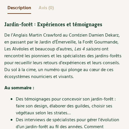
Accès
Bricolages au jardin
Les chroniques de Marie
Description
Avis (0)
Cuisine saine
Le magazine
Les 4 saisons
Séjourner en Trièves
Outils et ustensiles du jardin
Forums
Jardin-forêt : Expériences et témoignages
Manger bio
Stages
Nous contacter
Biodiversité
Jardin bio
De l’Anglais Martin Crawford au Corrézien Damien Dekarz,
Cures, régimes
Cartes cadeau
en passant par le Jardin d’Émerveille, la Forêt Gourmande,
Ravageurs et maladies au jardin
Habitat écologique
Les Alvéoles et beaucoup d’autres,
Les 4 saisons
ont
Dessert, Boulangerie
rencontré les pionniers et les spécialistes des jardins-forêts
Petit élevage
Cuisine saine
pour recueillir leurs retours d’expériences et leurs conseils.
Techniques, conservation, organisation
Du sol à la cime, un numéro qui plonge au cœur de ces
Cuisine saine
Soins naturels
écosystèmes nourriciers et vivants.
Agenda, calendrier
Alimentation et nutrition
Société et alternatives
Au sommaire :
NOUVEAUTÉS
Recettes de printemps
Les 4 saisons
& vous
Des témoignages pour concevoir son jardin-forêt :
faire son design, élaborer des guildes, choisir ses
Feuilleter le catalogue
Recettes par type de plat
Questions à la rédaction
végétaux selon les strates…
Des interviews de spécialistes pour gérer l’évolution
Recettes sans gluten
Entre abonné·es
d’un jardin-forêt au fil des années. Comment