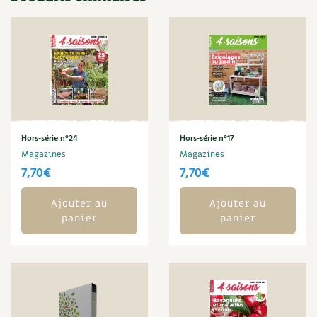
Les plantes et leurs vertus
Soins et cosmétiques au naturel
Société et alternatives
Vivre l’écologie
Protéger la nature
Hors-série n°24
Hors-série n°17
Magazines
Magazines
Autonomie
7,70
€
7,70
€
Enfants
Ajouter au
Ajouter au
panier
panier
Actions pour la planète
Les 4 saisons
Archives