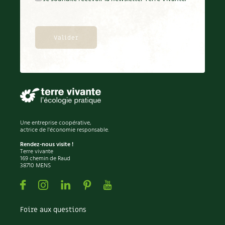
BD : La folle histoire des plantes
Une entreprise coopérative,
actrice de l'économie responsable.
Rendez-nous visite !
Terre vivante
169 chemin de Raud
38710 MENS
Facebook
Instagram
Linkedin
Pinterest
Youtube
Foire aux questions