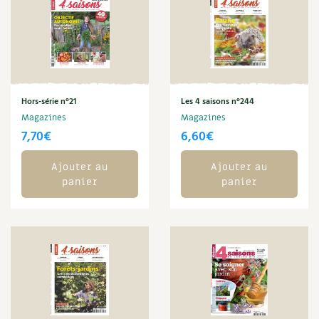
Les plantes et leurs vertus
Soins et cosmétiques au naturel
Société et alternatives
Hors-série n°21
Les 4 saisons n°244
Vivre l’écologie
Magazines
Magazines
7,70
€
6,60
€
Protéger la nature
Ajouter au
Ajouter au
Autonomie
panier
panier
Enfants
Actions pour la planète
Les 4 saisons
Archives