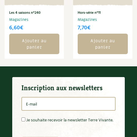
Carnets de saison
Les 4 saisons n°240
Hors-série n°11
Magazines
Magazines
Compléments
6,60
€
7,70
€
Dossier
4 saisons
Ajouter au
Ajouter au
panier
panier
Actualités
Vidéos et podcasts
Conseils vidéo des
4 saisons
Inscription aux newsletters
Secrets d’abonné
Tous au jardin ! avec Pascal
Je souhaite recevoir la newsletter Terre Vivante.
La vie secrète du jardin