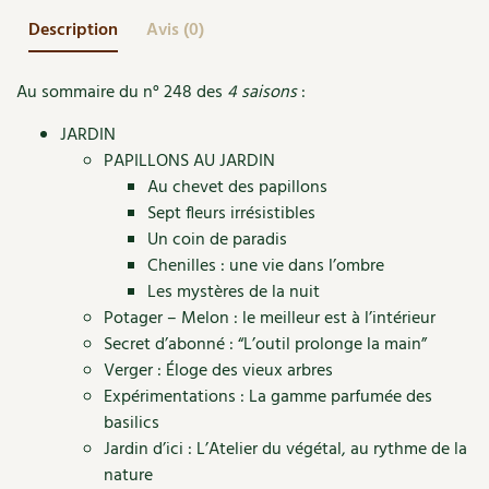
Accès
Bricolages au jardin
Les chroniques de Marie
Description
Avis (0)
Cuisine saine
Le magazine
Les 4 saisons
Séjourner en Trièves
Outils et ustensiles du jardin
Forums
Au sommaire du n° 248 des
4 saisons
:
Manger bio
Stages
Nous contacter
Biodiversité
Jardin bio
JARDIN
Cures, régimes
Cartes cadeau
PAPILLONS AU JARDIN
Ravageurs et maladies au jardin
Habitat écologique
Au chevet des papillons
Dessert, Boulangerie
Sept fleurs irrésistibles
Petit élevage
Cuisine saine
Un coin de paradis
Techniques, conservation, organisation
Chenilles : une vie dans l’ombre
Cuisine saine
Soins naturels
Les mystères de la nuit
Agenda, calendrier
Potager – Melon : le meilleur est à l’intérieur
Alimentation et nutrition
Société et alternatives
Secret d’abonné : “L’outil prolonge la main”
NOUVEAUTÉS
Recettes de printemps
Verger : Éloge des vieux arbres
Les 4 saisons
& vous
Expérimentations : La gamme parfumée des
Feuilleter le catalogue
Recettes par type de plat
basilics
Questions à la rédaction
Jardin d’ici : L’Atelier du végétal, au rythme de la
Recettes sans gluten
nature
Entre abonné·es