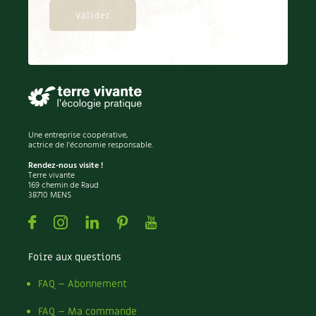
BD : La folle histoire des plantes
Une entreprise coopérative,
actrice de l'économie responsable.
Rendez-nous visite !
Terre vivante
169 chemin de Raud
38710 MENS
Facebook
Instagram
Linkedin
Pinterest
Youtube
Foire aux questions
FAQ – Abonnement
FAQ – Ma commande