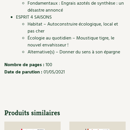
Fondamentaux : Engrais azotés de synthèse : un
Recettes végétariennes et vegan
Trucs & astuces
désastre annoncé
ESPRIT 4 SAISONS
Habitat écologique
Expés
Habitat – Autoconstruire écologique, local et
pas cher
Conception et gros oeuvre
Trocs & petites annonces
Écologie au quotidien – Moustique tigre, le
nouvel envahisseur !
Matériaux écologiques
Appels à témoignage
Alternative(s) – Donner du sens à son épargne
Énergie
Bonnes adresses
Nombre de pages :
100
Date de parution :
01/05/2021
Gestion de l’eau
Liste des pépiniéristes
Entretien de la maison
Mieux consommer
Décoration et petit bricolage
Produits similaires
Santé et bien-être