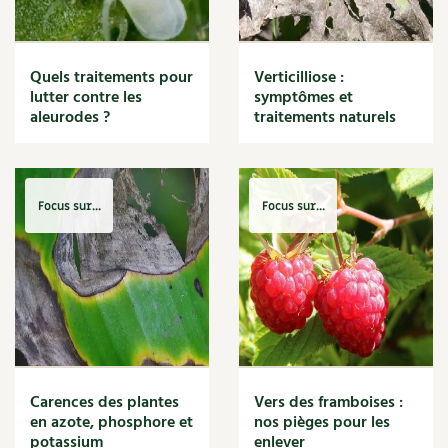
BD : La folle histoire des plantes
Quels traitements pour
Verticilliose :
lutter contre les
symptômes et
aleurodes ?
traitements naturels
Focus sur...
Focus sur...
Carences des plantes
Vers des framboises :
en azote, phosphore et
nos pièges pour les
potassium
enlever