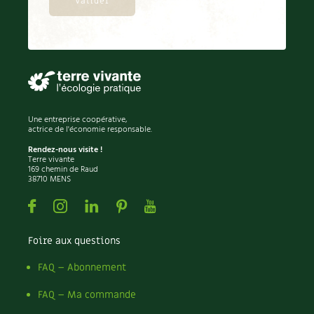
Une entreprise coopérative,
actrice de l'économie responsable.
Rendez-nous visite !
Terre vivante
169 chemin de Raud
38710 MENS
Facebook
Instagram
Linkedin
Pinterest
Youtube
Foire aux questions
FAQ – Abonnement
FAQ – Ma commande