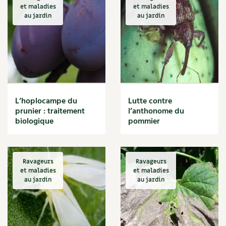
et maladies
et maladies
Le conseil "express" des 4 saisons
Carnets de saison
au jardin
au jardin
Les sons des poules
Secrets d'abonné
Compléments
Astuces de jardinier
Autonomie et permaculture avec David
Dossier
4 saisons
L'autonomie au jardin en 12 leçons
Tous au jardin ! | RCF
Actualités
L’hoplocampe du
Lutte contre
Vidéos et podcasts
prunier : traitement
l’anthonome du
biologique
pommier
Conseils vidéo des
4 saisons
Secrets d’abonné
Ravageurs
Ravageurs
et maladies
et maladies
Tous au jardin ! avec Pascal
au jardin
au jardin
La vie secrète du jardin