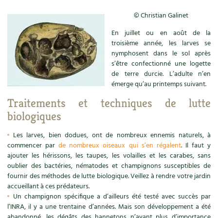
Carnets de saison
© Christian Galinet
En juillet ou en août de la
Compléments
troisième année, les larves se
nymphosent dans le sol après
Dossier
4 saisons
s’être confectionné une logette
de terre durcie. L’adulte n’en
Actualités
émerge qu’au printemps suivant.
Traitements et techniques de lutte
Vidéos et podcasts
biologiques
Conseils vidéo des
4 saisons
Les larves, bien dodues, ont de nombreux ennemis naturels, à
commencer par
de nombreux oiseaux qui s’en régalent
. Il faut y
Secrets d’abonné
ajouter les hérissons, les taupes, les volailles et les carabes, sans
oublier des bactéries, nématodes et champignons susceptibles de
Tous au jardin ! avec Pascal
fournir des méthodes de lutte biologique. Veillez à rendre votre jardin
accueillant à ces prédateurs.
La vie secrète du jardin
Un champignon spécifique a d’ailleurs été testé avec succès par
l’INRA, il y a une trentaine d’années. Mais son développement a été
abandonné, les dégâts des hannetons n’ayant plus d’importance