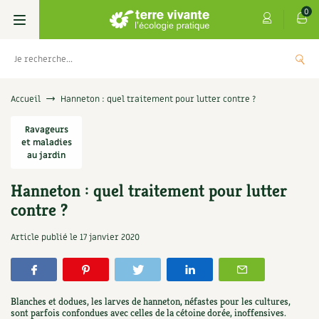
0
Livres
Accueil
Hanneton : quel traitement pour lutter contre ?
Permaculture, Jardin bio
Ravageurs
Les 4 saisons
et maladies
au jardin
Potager
S’abonner
Boutique
Hanneton : quel traitement pour lutter
Techniques de jardinage
Se réabonner
Graines, semences
Cartes cadeau
contre ?
s
Don pour soutenir Terre vivante
Verger, arbres
Offrir un abonnement
Potagères
Centre Terre vivante
Article publié le
17 janvier 2020
+
AJOUTE
5,00
€
TER
Petit élevage
Les numéros
Aromatiques
Découvrir le Centre
Infos & conseils
Aménagement jardin
4 saisons
Blanches et dodues, les larves de hanneton, néfastes pour les cultures,
Florales
Visiter en famille, entre amis
Jardin bio
Parole libre
sont parfois confondues avec celles de la cétoine dorée, inoffensives.