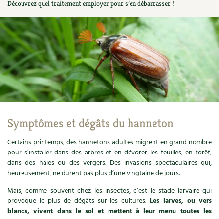
Découvrez quel traitement employer pour s’en débarrasser !
Ornement
Hors-séries
Médicinales
Programme 2026 du Centre Terre vivante
Calendrier des travaux du jardin
La tribune
Biodiversité
Archives
Originales
Avec les enfants
Carte climatique
Édito des
4 saisons
Autonomie, bricolage
Soutenez Les 4 Saisons
Kits de jardinage
Venir en groupe
Calendrier lunaire
Manifeste pour la planète
Santé, bien-être
Outils de jardin
Scolaires
Potager
Champs d’action – le podcast
Médecine douce
Accessoires de jardin
Séminaires, entreprises, associations, collectivités…
Verger
Table ronde jardinière
Symptômes et dégâts du hanneton
Cosmétique bio, soins
Jeux
Les espaces de formation
Permaculture et syntropie
En direct !
Certains printemps, des hannetons adultes migrent en grand nombre
Maison écologique
DVD
pour s’installer dans des arbres et en dévorer les feuilles, en forêt,
Dormir à Terre vivante
Cultiver sous serre
Débat d’experts
dans des haies ou des vergers. Des invasions spectaculaires qui,
Enfants
Nos productions
heureusement, ne durent pas plus d’une vingtaine de jours.
Infos pratiques
Jardiner en ville
Nouvelles sur le jardin et l’écologie
Mais, comme souvent chez les insectes, c’est le stade larvaire qui
DIY, autonomie
Agenda, calendrier
Horaires, tarifs, restauration
Ornement et aménagement du jardin
provoque le plus de dégâts sur les cultures.
Les larves, ou vers
Prenez-en de la graine !
blancs, vivent dans le sol et mettent à leur menu toutes les
Société, engagement
Livres