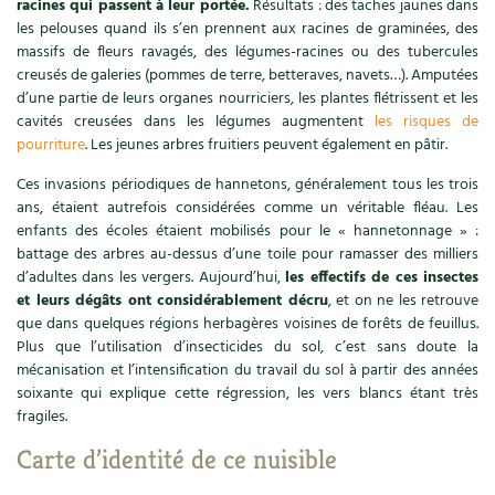
racines qui passent à leur portée.
Résultats : des taches jaunes dans
Accès
Bricolages au jardin
Les chroniques de Marie
les pelouses quand ils s’en prennent aux racines de graminées, des
Cuisine saine
Le magazine
Les 4 saisons
massifs de fleurs ravagés, des légumes-racines ou des tubercules
Séjourner en Trièves
Outils et ustensiles du jardin
Forums
creusés de galeries (pommes de terre, betteraves, navets…). Amputées
Manger bio
d’une partie de leurs organes nourriciers, les plantes flétrissent et les
Stages
Nous contacter
Biodiversité
Jardin bio
cavités creusées dans les légumes augmentent
les risques de
pourriture
. Les jeunes arbres fruitiers peuvent également en pâtir.
Cures, régimes
Cartes cadeau
Ravageurs et maladies au jardin
Habitat écologique
Ces invasions périodiques de hannetons, généralement tous les trois
Dessert, Boulangerie
ans, étaient autrefois considérées comme un véritable fléau. Les
Petit élevage
Cuisine saine
enfants des écoles étaient mobilisés pour le « hanneton­nage » :
Techniques, conservation, organisation
battage des arbres au-dessus d’une toile pour ramasser des milliers
Cuisine saine
Soins naturels
d’adultes dans les vergers. Aujourd’hui,
les effectifs de ces insectes
et leurs dégâts ont considérablement décru
, et on ne les retrouve
Agenda, calendrier
Alimentation et nutrition
que dans quelques régions herbagères voisines de forêts de feuillus.
Société et alternatives
Plus que l’utilisation d’insecticides du sol, c’est sans doute la
NOUVEAUTÉS
mécanisation et l’intensification du travail du sol à partir des années
Recettes de printemps
Les 4 saisons
& vous
soixante qui explique cette régression, les vers blancs étant très
Feuilleter le catalogue
fragiles.
Recettes par type de plat
Questions à la rédaction
Carte d’identité de ce nuisible
Recettes sans gluten
Entre abonné·es