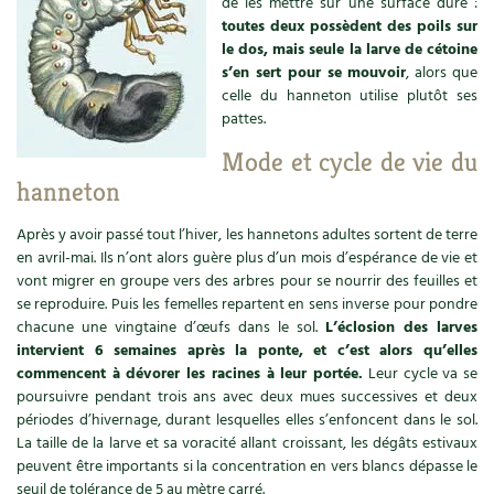
de les mettre sur une surface dure :
Les plantes et leurs vertus
toutes deux possèdent des poils sur
le dos, mais seule la larve de cétoine
Soins et cosmétiques au naturel
s’en sert pour se mouvoir
, alors que
celle du hanneton utilise plutôt ses
Société et alternatives
pattes.
Mode et cycle de vie du
Vivre l’écologie
hanneton
Protéger la nature
Après y avoir passé tout l’hiver, les hannetons adultes sortent de terre
en avril-mai. Ils n’ont alors guère plus d’un mois d’espérance de vie et
Autonomie
vont migrer en groupe vers des arbres pour se nourrir des feuilles et
se reproduire. Puis les femelles repartent en sens inverse pour pondre
Enfants
chacune une vingtaine d’œufs dans le sol.
L’éclosion des larves
intervient 6 semaines après la ponte, et c’est alors qu’elles
Actions pour la planète
commencent à dévorer les racines à leur portée.
Leur cycle va se
poursuivre pendant trois ans avec deux mues successives et deux
périodes d’hivernage, durant lesquelles elles s’enfoncent dans le sol.
Les 4 saisons
La taille de la larve et sa voracité allant croissant, les dégâts estivaux
peuvent être importants si la concentration en vers blancs dépasse le
Archives
seuil de tolérance de 5 au mètre carré.