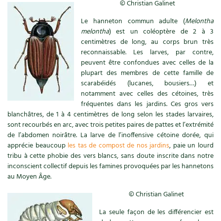
© Christian Galinet
Recettes végétariennes et vegan
Trucs & astuces
Le hanneton commun adulte (
Melontha
melontha
) est un coléoptère de 2 à 3
Habitat écologique
Expés
centimètres de long, au corps brun très
reconnaissable. Les larves, par contre,
Conception et gros oeuvre
peuvent être confondues avec celles de la
Trocs & petites annonces
plupart des membres de cette famille de
scarabéidés (lucanes, bousiers…) et
Matériaux écologiques
Appels à témoignage
notamment avec celles des cétoines, très
fréquentes dans les jardins. Ces gros vers
Énergie
Bonnes adresses
blanchâtres, de 1 à 4 centimètres de long selon les stades larvaires,
sont recourbés en arc, avec trois petites paires de pattes et l’extrémité
Gestion de l’eau
Liste des pépiniéristes
de l’abdomen noirâtre. La larve de l’inoffensive cétoine dorée, qui
apprécie beaucoup
les tas de compost de nos jardins
, paie un lourd
Entretien de la maison
Mieux consommer
tribu à cette phobie des vers blancs, sans doute inscrite dans notre
inconscient collectif depuis les famines provoquées par les hannetons
au Moyen Âge.
Décoration et petit bricolage
© Christian Galinet
Santé et bien-être
La seule façon de les différencier est