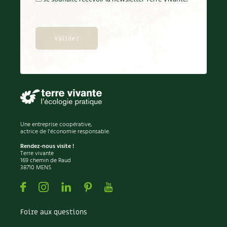
Une entreprise coopérative,
actrice de l'économie responsable.
Rendez-nous visite !
Terre vivante
169 chemin de Raud
38710 MENS
Facebook
Instagram
Linkedin
Pinterest
Youtube
Foire aux questions