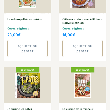
Carnets de saison
Compléments
La naturopathie en cuisine
Gâteaux et douceurs à IG bas –
Nouvelle édition
Cures, régimes
Cures, régimes
Dossier
4 saisons
23,00
€
14,00
€
Actualités
Ajouter au
Ajouter au
panier
panier
Vidéos et podcasts
Conseils vidéo des
4 saisons
Secrets d’abonné
Tous au jardin ! avec Pascal
La vie secrète du jardin
Je cuisine les pâtes
La cuisine de la minceur