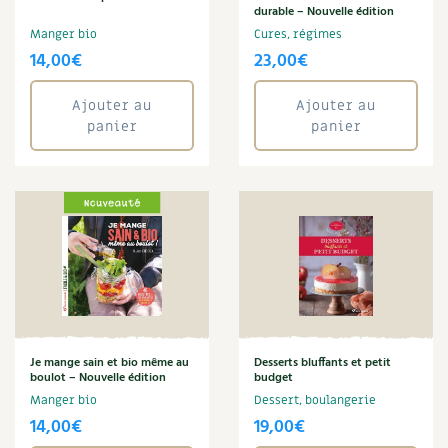
BD : La folle histoire des plantes
durable – Nouvelle édition
Manger bio
Cures, régimes
14,00
€
23,00
€
Ajouter au
Ajouter au
panier
panier
Je mange sain et bio même au
Desserts bluffants et petit
boulot – Nouvelle édition
budget
Manger bio
Dessert, boulangerie
14,00
€
19,00
€