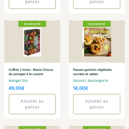
panier
panier
Cuisine saine
Recettes végétariennes et vegan
Trucs & astuces
Enfants
Marie Chioca
Habitat écologique
Expés
Marie-Laure Tombini
Monde
Conception et gros oeuvre
Trocs & petites annonces
Noix
Pain
Matériaux écologiques
Appels à témoignage
Pâte
Petits déjeuners
Énergie
Bonnes adresses
Recette
Coffret 2 livres : Marie Chioca,
Pauses-goûters végétales
du potager à la cuisine
sucrées et salées
Sandwich
Gestion de l’eau
Liste des pépiniéristes
Manger bio
Dessert, boulangerie
Sans gluten
49,00
€
14,00
€
Sarrasin
Entretien de la maison
Mieux consommer
Soleil
Ajouter au
Ajouter au
Végétal
Décoration et petit bricolage
panier
panier
Santé et bien-être
Annuler les filtres