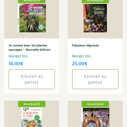
Les plantes et leurs vertus
Soins et cosmétiques au naturel
Société et alternatives
Vivre l’écologie
Je cuisine avec les plantes
Fabuleux légumes
sauvages – Nouvelle édition
Protéger la nature
Manger bio
Manger bio
14,00
€
25,00
€
Autonomie
Ajouter au
Ajouter au
Enfants
panier
panier
Actions pour la planète
Les 4 saisons
Archives