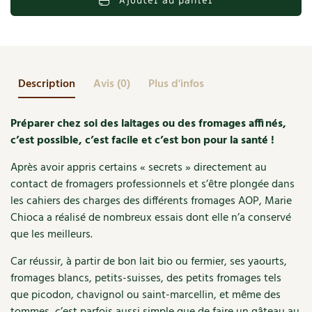
Ajouter au panier
Accès
Bricolages au jardin
Les chroniques de Marie
fromages
Cuisine saine
à
Le magazine
Les 4 saisons
Séjourner en Trièves
Outils et ustensiles du jardin
Forums
la
Manger bio
maison
Stages
Nous contacter
Biodiversité
Jardin bio
-
Description
Avis (0)
Plus d'infos
Cures, régimes
Nouvelle
Cartes cadeau
Ravageurs et maladies au jardin
Habitat écologique
édition
Préparer chez soi des laitages ou des fromages affinés,
Dessert, Boulangerie
Petit élevage
Cuisine saine
c’est possible, c’est facile et c’est bon pour la santé !
Techniques, conservation, organisation
Après avoir appris certains « secrets » directement au
Cuisine saine
Soins naturels
contact de fromagers professionnels et s’être plongée dans
Agenda, calendrier
les cahiers des charges des différents fromages AOP, Marie
Alimentation et nutrition
Société et alternatives
Chioca a réalisé de nombreux essais dont elle n’a conservé
NOUVEAUTÉS
que les meilleurs.
Recettes de printemps
Les 4 saisons
& vous
Feuilleter le catalogue
Car réussir, à partir de bon lait bio ou fermier, ses yaourts,
Recettes par type de plat
Questions à la rédaction
fromages blancs, petits-suisses, des petits fromages tels
que picodon, chavignol ou saint-marcellin, et même des
Recettes sans gluten
Entre abonné·es