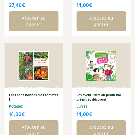
BD : La folle histoire des plantes
27,40
€
14,00
€
Ajouter au
Ajouter au
panier
panier
Elles sont bonnes mes tomates
Les aventuriers au jardin bio
!
créent et décorent
Potager
Livres
14,00
€
14,00
€
Ajouter au
Ajouter au
panier
panier