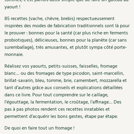
tommes, c’est parfois aussi simple que de faire un gâteau au
yaourt !
Recettes végétariennes et vegan
Trucs & astuces
85 recettes (vache, chèvre, brebis) respectueusement
Habitat écologique
Expés
inspirées des modes de fabrication traditionnels sont là pour
le prouver : bonnes pour la santé (car plus riche en ferments
Conception et gros oeuvre
Trocs & petites annonces
probiotiques), délicieuses, bonnes pour la planète (car sans
suremballage), très amusantes, et plutôt sympa côté porte-
Matériaux écologiques
Appels à témoignage
monnaie.
Énergie
Réalisez vos yaourts, petits-suisses, faisselles, fromage
Bonnes adresses
blanc… ou des fromages de type picodon, saint-marcellin,
Gestion de l’eau
brillat-savarin, bleu, tomme, brie, camembert, mozzarella et
Liste des pépiniéristes
tant d’autres grâce aux conseils et explications détaillées
Entretien de la maison
Mieux consommer
dans ce livre. Pour tout comprendre sur le caillage,
l’égouttage, la fermentation, le croûtage, l’affinage… Des
Décoration et petit bricolage
pas à pas photos rendent ces recettes inratables et
permettent d’acquérir les bons gestes, étape par étape.
Santé et bien-être
De quoi en faire tout un fromage !