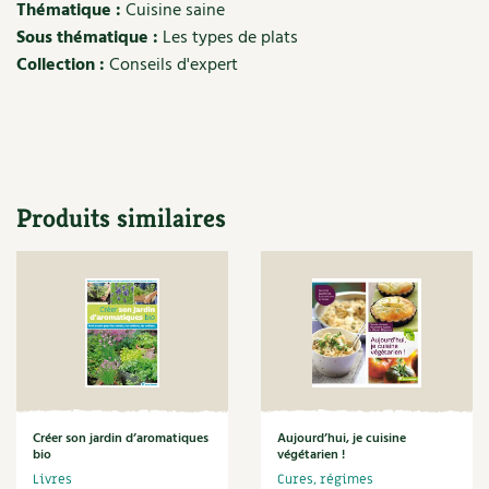
Thématique :
Cuisine saine
Carnets de saison
Sous thématique :
Les types de plats
Collection :
Conseils d'expert
Compléments
Dossier
4 saisons
Actualités
Produits similaires
Vidéos et podcasts
Conseils vidéo des
4 saisons
Secrets d’abonné
Tous au jardin ! avec Pascal
Créer son jardin d’aromatiques
Aujourd’hui, je cuisine
La vie secrète du jardin
bio
végétarien !
Livres
Cures, régimes