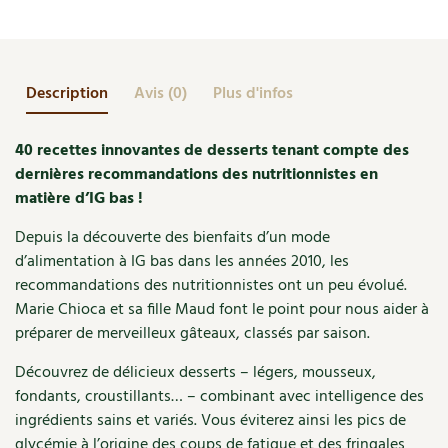
Accès
Bricolages au jardin
Les chroniques de Marie
à
IG
Cuisine saine
Le magazine
Les 4 saisons
Séjourner en Trièves
Outils et ustensiles du jardin
Forums
bas
Manger bio
Description
Avis (0)
Plus d'infos
Stages
Nous contacter
Biodiversité
Jardin bio
Cures, régimes
Cartes cadeau
40 recettes innovantes de desserts tenant compte des
Ravageurs et maladies au jardin
Habitat écologique
dernières recommandations des nutritionnistes en
Dessert, Boulangerie
Petit élevage
matière d’IG bas !
Cuisine saine
Techniques, conservation, organisation
Depuis la découverte des bienfaits d’un mode
Cuisine saine
Soins naturels
d’alimentation à IG bas dans les années 2010, les
Agenda, calendrier
recommandations des nutritionnistes ont un peu évolué.
Alimentation et nutrition
Société et alternatives
Marie Chioca et sa fille Maud font le point pour nous aider à
NOUVEAUTÉS
préparer de merveilleux gâteaux, classés par saison.
Recettes de printemps
Les 4 saisons
& vous
Feuilleter le catalogue
Découvrez de délicieux desserts – légers, mousseux,
Recettes par type de plat
Questions à la rédaction
fondants, croustillants… – combinant avec intelligence des
ingrédients sains et variés. Vous éviterez ainsi les pics de
Recettes sans gluten
Entre abonné·es
glycémie à l’origine des coups de fatigue et des fringales