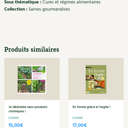
Les plantes et leurs vertus
Sous thématique :
Cures et régimes alimentaires
Collection :
Saines gourmandises
Soins et cosmétiques au naturel
Société et alternatives
Vivre l’écologie
Produits similaires
Protéger la nature
Autonomie
Enfants
Actions pour la planète
Je désherbe sans produits
En forme grâce à l’argile !
Les 4 saisons
chimiques !
Livres
Livres
Archives
15,00
€
17,00
€