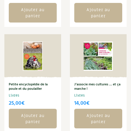
Carnets de saison
Ajouter au
Ajouter au
panier
panier
Compléments
Dossier
4 saisons
Actualités
Vidéos et podcasts
Conseils vidéo des
4 saisons
Petite encyclopédie de la
J’associe mes cultures … et ça
poule et du poulailler
marche !
Secrets d’abonné
Livres
Livres
25,00
€
14,00
€
Tous au jardin ! avec Pascal
Ajouter au
Ajouter au
La vie secrète du jardin
panier
panier