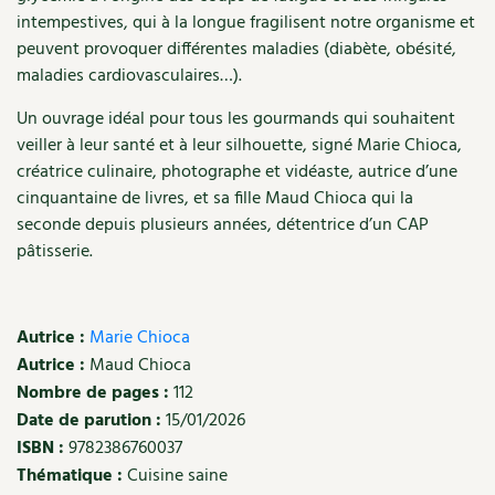
intempestives, qui à la longue fragilisent notre organisme et
Recettes végétariennes et vegan
Trucs & astuces
peuvent provoquer différentes maladies (diabète, obésité,
maladies cardiovasculaires…).
Habitat écologique
Expés
Un ouvrage idéal pour tous les gourmands qui souhaitent
Conception et gros oeuvre
Trocs & petites annonces
veiller à leur santé et à leur silhouette, signé Marie Chioca,
créatrice culinaire, photographe et vidéaste, autrice d’une
Matériaux écologiques
Appels à témoignage
cinquantaine de livres, et sa fille Maud Chioca qui la
seconde depuis plusieurs années, détentrice d’un CAP
Énergie
Bonnes adresses
pâtisserie.
Gestion de l’eau
Liste des pépiniéristes
Autrice :
Marie Chioca
Entretien de la maison
Mieux consommer
Autrice :
Maud Chioca
Nombre de pages :
112
Décoration et petit bricolage
Date de parution :
15/01/2026
ISBN :
9782386760037
Santé et bien-être
Thématique :
Cuisine saine