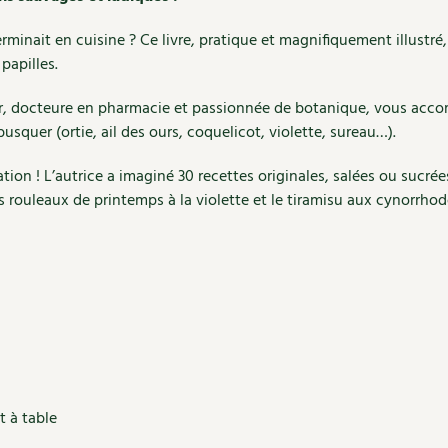
erminait en cuisine ? Ce livre, pratique et magnifiquement illustré,
 papilles.
er, docteure en pharmacie et passionnée de botanique, vous accom
squer (ortie, ail des ours, coquelicot, violette, sureau…).
éation ! L’autrice a imaginé 30 recettes originales, salées ou sucr
 les rouleaux de printemps à la violette et le tiramisu aux cynorrho
t à table