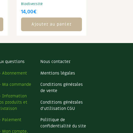
Biodiversité
14,00
€
Ajouter au panier
ux questions
Nous contacter
– Abonnement
Mentions légales
– Ma commande
Conditions générales
de vente
– Information
os produits et
Conditions générales
livraison
d’utilisation CGU
– Paiement
Politique de
confidentialité du site
– Mon compte,