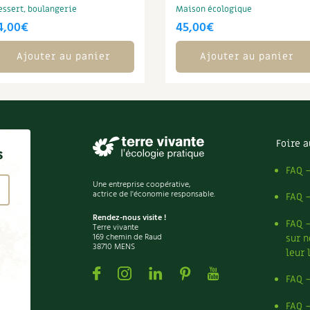
essert, boulangerie
Maison écologique
4,00
€
45,00
€
Ajouter au panier
Ajouter au panier
Foire a
s
FAQ 
Une entreprise coopérative,
actrice de l'économie responsable.
FAQ 
Rendez-nous visite !
FAQ 
Terre vivante
169 chemin de Raud
sur n
38710 MENS
leur 
Facebook
Instagram
Linkedin
Pinterest
Youtube
FAQ 
FAQ 