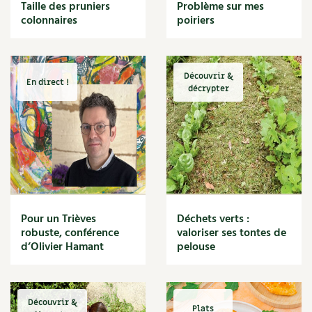
BD : La folle histoire des plantes
Taille des pruniers
Problème sur mes
Cuisine saine
colonnaires
poiriers
Décoration
Dessert
DIY
Eau
Découvrir &
En direct !
Énergie
décrypter
Enfants
Expérimentation
Fleur
Jardin bio
Légumes
Légumineuse
Macérat
Pour un Trièves
Déchets verts :
Maïs doux
robuste, conférence
valoriser ses tontes de
Maison saine
d’Olivier Hamant
pelouse
Mal de gorge
Maladie
Mare
Découvrir &
Marie Chioca
Plats