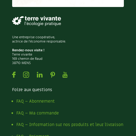
Permaculture
Persil
Pesticides
Petits pois
Piment
Une entreprise coopérative,
Pissenlit
actrice de l'économie responsable.
Pizza
Rendez-nous visite !
Terre vivante
Plantes
169 chemin de Raud
38710 MENS
Plantes d'extérieur
Plantes d'intérieur
Facebook
Instagram
Linkedin
Pinterest
Youtube
Plantes médicinales
Plantes sauvages
Foire aux questions
Plants
Plastique
FAQ – Abonnement
Plat
FAQ – Ma commande
Poireau
Pollinisation
FAQ – Information sur nos produits et leur livraison
Pollution