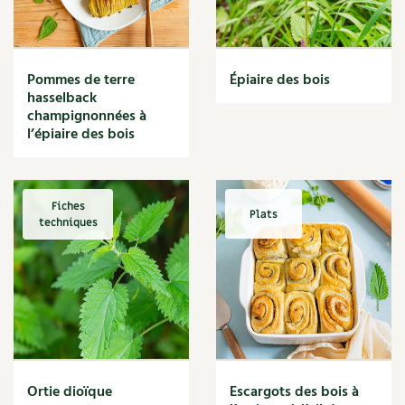
Narcisse
Nature
Nettoyage
Nettoyant
Pommes de terre
Épiaire des bois
Nichoir
hasselback
Noisette
champignonnées à
Noix
l’épiaire des bois
Noix de coco
Nourriture
Nuisibles
Fiches
Plats
Numérique
techniques
Nutriments
Observation
Œuf
Oignon
Oiseaux
Olivier
Optimisation
Ortie dioïque
Escargots des bois à
Optimiser l'espace