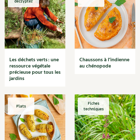
décrypter
Marmite
Massage
Matériaux
Maux
Méditerranéen
Menace
Mésange
Microflore
Les déchets verts : une
Chaussons à l’indienne
Migraine
ressource végétale
au chénopode
précieuse pour tous les
Mode de culture
jardins
Montagne
Mousse
Moutarde
Multiplication
Fiches
Plats
techniques
Mûre
Muret
Muscade
Musique