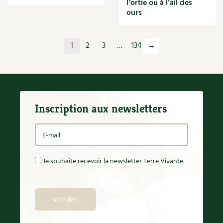
l’ortie ou à l’ail des
Orange
ours
Origan
Ornement
Outil
1
2
3
…
134
→
Outils
Paillage
Paille
Panais
Papier
Inscription aux newsletters
Parasite
Partenariat
Participatif
Patate douce
Pâte
Je souhaite recevoir la newsletter Terre Vivante.
Pâtisson
Patrimoine
Pêche
Pelouse
Pépinières