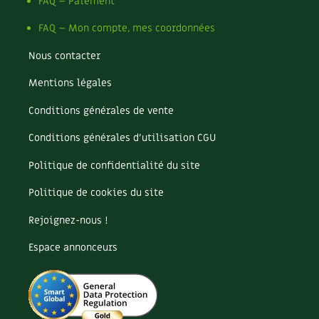
Pomme
FAQ – Paiement
Pomme de terre
FAQ – Mon compte, mes coordonnées
Potager
Potager en lasagnes
Nous contacter
Potimarron
Mentions légales
Poules
Prairie fleurie
Conditions générales de vente
Productif
Purin
Conditions générales d’utilisation CGU
Ravageur
Politique de confidentialité du site
Recette
Récup'
Politique de cookies du site
Recyclage
Rejoignez-nous !
Réparation
Reproduction
Espace annonceurs
Restauration
Rocaille
Ronce (ou mûre de jardin)
Roquette