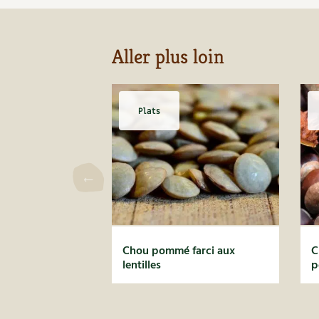
Aller plus loin
Plats
Chou pommé farci aux
C
lentilles
p