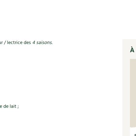
ur / lectrice des
4 saisons.
À 
de lait ;