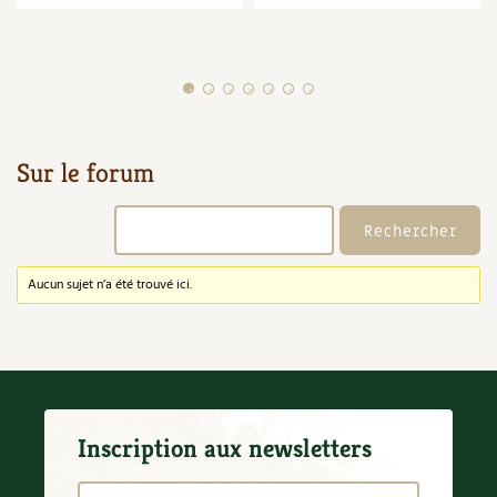
Recettes végétariennes et vegan
Trucs & astuces
Habitat écologique
Expés
Conception et gros oeuvre
Trocs & petites annonces
Sur le forum
Matériaux écologiques
Appels à témoignage
Énergie
Bonnes adresses
Aucun sujet n’a été trouvé ici.
Gestion de l’eau
Liste des pépiniéristes
Entretien de la maison
Mieux consommer
Décoration et petit bricolage
Inscription aux newsletters
Santé et bien-être