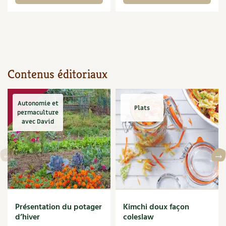
Accès
Bricolages au jardin
Les chroniques de Marie
Cuisine saine
Le magazine
Les 4 saisons
Séjourner en Trièves
Outils et ustensiles du jardin
Forums
Manger bio
Stages
Nous contacter
Biodiversité
Jardin bio
Cures, régimes
Cartes cadeau
Contenus éditoriaux
Ravageurs et maladies au jardin
Habitat écologique
Dessert, Boulangerie
Petit élevage
Cuisine saine
Autonomie et
Plats
permaculture
Techniques, conservation, organisation
Cuisine saine
avec David
Soins naturels
Agenda, calendrier
Alimentation et nutrition
Société et alternatives
NOUVEAUTÉS
Recettes de printemps
Les 4 saisons
& vous
Feuilleter le catalogue
Recettes par type de plat
Questions à la rédaction
Présentation du potager
Kimchi doux façon
d’hiver
coleslaw
Recettes sans gluten
Entre abonné·es