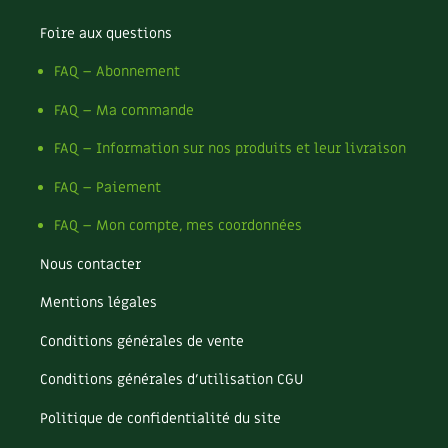
Carnets de saison
Foire aux questions
FAQ – Abonnement
Compléments
FAQ – Ma commande
Dossier
4 saisons
FAQ – Information sur nos produits et leur livraison
Actualités
FAQ – Paiement
Vidéos et podcasts
FAQ – Mon compte, mes coordonnées
Conseils vidéo des
4 saisons
Nous contacter
Mentions légales
Secrets d’abonné
Conditions générales de vente
Tous au jardin ! avec Pascal
Conditions générales d’utilisation CGU
La vie secrète du jardin
Politique de confidentialité du site