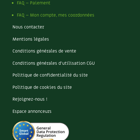
Les plantes et leurs vertus
FAQ – Paiement
FAQ – Mon compte, mes coordonnées
Soins et cosmétiques au naturel
Nous contacter
Société et alternatives
Mentions légales
Vivre l’écologie
Conditions générales de vente
Protéger la nature
Conditions générales d’utilisation CGU
Autonomie
Politique de confidentialité du site
Politique de cookies du site
Enfants
Rejoignez-nous !
Actions pour la planète
Espace annonceurs
Les 4 saisons
Archives