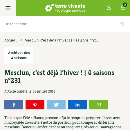
0
Livres
Accueil
Mesclun, c’est déjà l’hiver ! | 4 saisons n°231
Permaculture, Jardin bio
Archives des
Les 4 saisons
4 saisons
Potager
S’abonner
Boutique
Mesclun, c’est déjà l’hiver ! | 4 saisons
n°231
Techniques de jardinage
Se réabonner
Graines, semences
Cartes cadeau
Les antisèches de Terre vivante : Les
Article publié le
01 juillet 2018
tisanes qui soignent
Verger, arbres
Offrir un abonnement
Potagères
Centre Terre vivante
+
AJOUTE
9,90
€
Petit élevage
Les numéros
Aromatiques
Découvrir le Centre
Infos & conseils
Tandis que l’été s’élance, prenons déjà le temps de préparer l’hiver avec
Aménagement jardin
4 saisons
l’incroyable diversité à notre disposition pour composer différents
Florales
Visiter en famille, entre amis
Jardin bio
Parole libre
mescluns. Douce ou amère, tendre ou croquante, vivace ou sauvageonne…