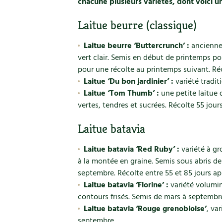
chacune plusieurs variétés, dont voici un
Laitue beurre (classique)
Laitue beurre ‘Buttercrunch’ :
ancienne 
vert clair. Semis en début de printemps p
pour une récolte au printemps suivant. Réc
Laitue ‘Du bon jardinier’ :
variété traditi
Laitue ‘Tom Thumb’ :
une petite laitue d
vertes, tendres et sucrées. Récolte 55 jours
Laitue batavia
Laitue batavia ‘Red Ruby’ :
variété à gr
à la montée en graine. Semis sous abris de 
septembre. Récolte entre 55 et 85 jours apr
Laitue batavia ‘Florine’ :
variété volumin
contours frisés. Semis de mars à septembr
Laitue batavia ‘Rouge grenobloise’
, va
septembre.