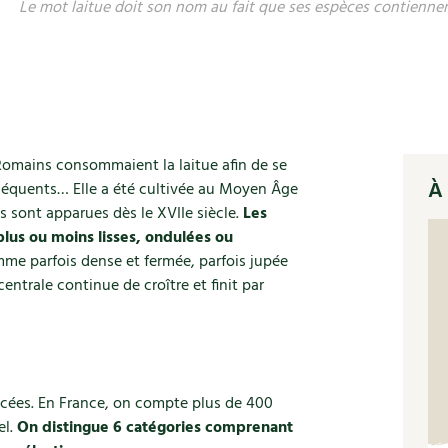
Le mot laitue doit son nom au fait que ses espèces contiennent
 Romains consommaient la laitue afin de se
À 
séquents… Elle a été cultivée au Moyen Âge
s sont apparues dès le XVIIe siècle.
Les
plus ou moins lisses, ondulées ou
e parfois dense et fermée, parfois jupée
centrale continue de croître et finit par
éracées. En France, on compte plus de 400
el.
On distingue 6 catégories comprenant