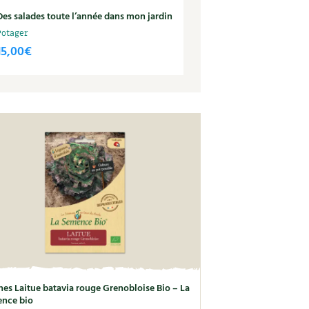
Des salades toute l’année dans mon jardin
Potager
15,00
€
nes Laitue batavia rouge Grenobloise Bio – La
nce bio