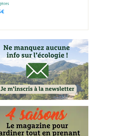
gères
5
€