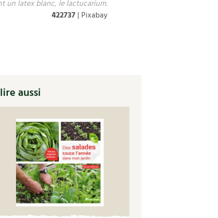
 un latex blanc, le lactucarium.
422737
| Pixabay
lire aussi