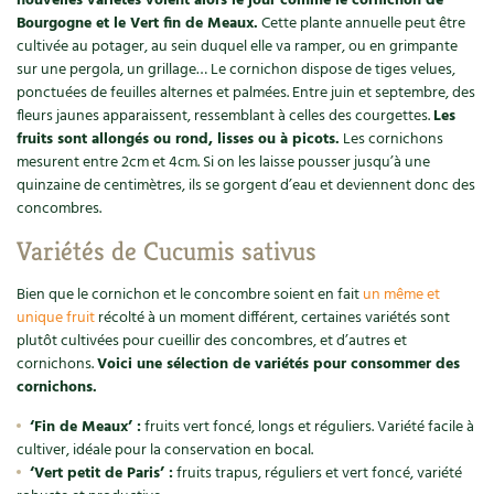
nouvelles variétés voient alors le jour comme le cornichon de
Accès
Bricolages au jardin
Les chroniques de Marie
Bourgogne et le Vert fin de Meaux.
Cette plante annuelle peut être
Cuisine saine
cultivée au potager, au sein duquel elle va ramper, ou en grimpante
Le magazine
Les 4 saisons
Séjourner en Trièves
Outils et ustensiles du jardin
Forums
sur une pergola, un grillage… Le cornichon dispose de tiges velues,
ponctuées de feuilles alternes et palmées. Entre juin et septembre, des
Manger bio
Stages
Nous contacter
Biodiversité
fleurs jaunes apparaissent, ressemblant à celles des courgettes.
Les
Jardin bio
fruits sont allongés ou rond, lisses ou à picots.
Les cornichons
Cures, régimes
Cartes cadeau
mesurent entre 2cm et 4cm. Si on les laisse pousser jusqu’à une
Ravageurs et maladies au jardin
Habitat écologique
quinzaine de centimètres, ils se gorgent d’eau et deviennent donc des
Dessert, Boulangerie
concombres.
Petit élevage
Cuisine saine
Variétés de Cucumis sativus
Techniques, conservation, organisation
Cuisine saine
Soins naturels
Bien que le cornichon et le concombre soient en fait
un même et
Agenda, calendrier
unique fruit
récolté à un moment différent, certaines variétés sont
Alimentation et nutrition
Société et alternatives
plutôt cultivées pour cueillir des concombres, et d’autres et
NOUVEAUTÉS
cornichons.
Voici une sélection de variétés pour consommer des
Recettes de printemps
Les 4 saisons
& vous
cornichons.
Feuilleter le catalogue
Recettes par type de plat
‘Fin de Meaux’ :
fruits vert foncé, longs et réguliers. Variété facile à
Questions à la rédaction
cultiver, idéale pour la conservation en bocal.
‘Vert petit de Paris’ :
fruits trapus, réguliers et vert foncé, variété
Recettes sans gluten
Entre abonné·es