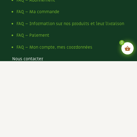
FAQ – Abonnement
FAQ – Ma commande
FAQ – Information sur nos produits et leur livraison
FAQ – Paiement
0
FAQ – Mon compte, mes coordonnées
Nous contacter
Mentions légales
Conditions générales de vente
Conditions générales d’utilisation CGU
Politique de confidentialité du site
Politique de cookies du site
Rejoignez-nous !