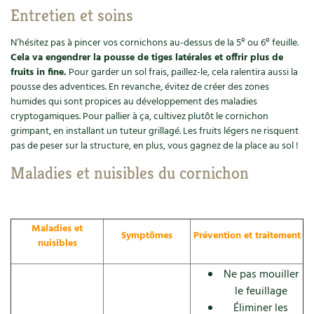
Entretien et soins
Carnets de saison
e
e
N’hésitez pas à pincer vos cornichons au-dessus de la 5
ou 6
feuille.
Compléments
Cela va engendrer la pousse de tiges latérales et offrir plus de
fruits in fine.
Pour garder un sol frais, paillez-le, cela ralentira aussi la
Dossier
4 saisons
pousse des adventices. En revanche, évitez de créer des zones
humides qui sont propices au développement des maladies
cryptogamiques. Pour pallier à ça, cultivez plutôt le cornichon
Actualités
grimpant, en installant un tuteur grillagé. Les fruits légers ne risquent
pas de peser sur la structure, en plus, vous gagnez de la place au sol !
Vidéos et podcasts
Maladies et nuisibles du cornichon
Conseils vidéo des
4 saisons
Secrets d’abonné
Maladies et
Symptômes
Prévention et traitement
nuisibles
Tous au jardin ! avec Pascal
Ne pas mouiller
La vie secrète du jardin
le feuillage
Éliminer les