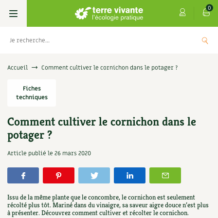
0
Livres
Accueil
Comment cultiver le cornichon dans le potager ?
Permaculture, Jardin bio
Fiches
Les 4 saisons
techniques
Potager
S’abonner
Boutique
Comment cultiver le cornichon dans le
potager ?
Techniques de jardinage
Se réabonner
Graines, semences
Cartes cadeau
s
Don pour soutenir Terre vivante
Article publié le
26 mars 2020
Verger, arbres
Offrir un abonnement
Potagères
Centre Terre vivante
+
AJOUTE
5,00
€
TER
Petit élevage
Les numéros
Aromatiques
Découvrir le Centre
Infos & conseils
Issu de la même plante que le concombre, le cornichon est seulement
Aménagement jardin
4 saisons
récolté plus tôt. Mariné dans du vinaigre, sa saveur aigre douce n’est plus
Florales
Visiter en famille, entre amis
Jardin bio
Parole libre
à présenter. Découvrez comment cultiver et récolter le cornichon.