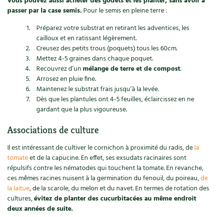
Vous pouvez aussi acheter des godets et les planter, sans avoir à
Les plantes et leurs vertus
passer par la case semis.
Pour le semis en pleine terre :
Soins et cosmétiques au naturel
Préparez votre substrat en retirant les adventices, les
cailloux et en ratissant légèrement.
Société et alternatives
Creusez des petits trous (poquets) tous les 60cm.
Mettez 4-5 graines dans chaque poquet.
Recouvrez d’un
mélange de terre et de compost
.
Vivre l’écologie
Arrosez en pluie fine.
Maintenez le substrat frais jusqu’à la levée.
Protéger la nature
Dès que les plantules ont 4-5 feuilles, éclaircissez en ne
gardant que la plus vigoureuse.
Autonomie
Associations de culture
Enfants
Il est intéressant de cultiver le cornichon à proximité du radis, de
la
tomate
et de la capucine. En effet, ses exsudats racinaires sont
Actions pour la planète
répulsifs contre les nématodes qui touchent la tomate. En revanche,
ces mêmes racines nuisent à la germination du fenouil, du poireau,
de
Les 4 saisons
la laitue
, de la scarole, du melon et du navet. En termes de rotation des
cultures,
évitez de planter des cucurbitacées au même endroit
Archives
deux années de suite.