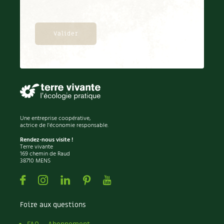
Une entreprise coopérative,
actrice de l'économie responsable.
Rendez-nous visite !
Terre vivante
169 chemin de Raud
38710 MENS
Facebook
Instagram
Linkedin
Pinterest
Youtube
Foire aux questions