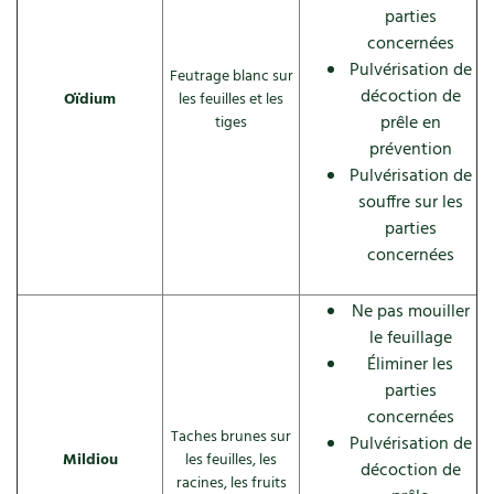
BD : La folle histoire des plantes
parties
concernées
Pulvérisation de
Feutrage blanc sur
décoction de
Oïdium
les feuilles et les
prêle en
tiges
prévention
Pulvérisation de
souffre sur les
parties
concernées
Ne pas mouiller
le feuillage
Éliminer les
parties
concernées
Taches brunes sur
Pulvérisation de
Mildiou
les feuilles, les
décoction de
racines, les fruits