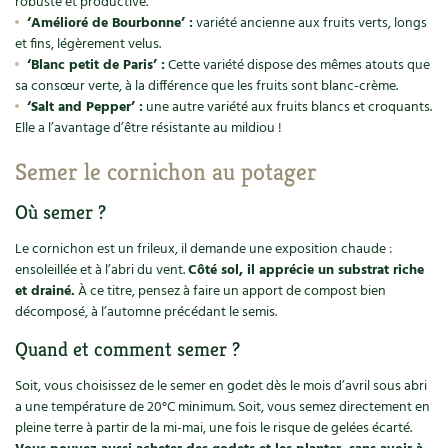
robuste et productive.
‘Amélioré de Bourbonne’ :
variété ancienne aux fruits verts, longs
Recettes végétariennes et vegan
Trucs & astuces
et fins, légèrement velus.
‘Blanc petit de Paris’ :
Cette variété dispose des mêmes atouts que
Habitat écologique
Expés
sa consœur verte, à la différence que les fruits sont blanc-crème.
‘Salt and Pepper’ :
une autre variété aux fruits blancs et croquants.
Conception et gros oeuvre
Trocs & petites annonces
Elle a l’avantage d’être résistante au mildiou !
Semer le cornichon au potager
Matériaux écologiques
Appels à témoignage
Où semer ?
Énergie
Bonnes adresses
Le cornichon est un frileux, il demande une exposition chaude :
Gestion de l’eau
Liste des pépiniéristes
ensoleillée et à l’abri du vent.
Côté sol, il apprécie un substrat riche
et drainé.
À ce titre, pensez à faire un apport de compost bien
décomposé, à l’automne précédant le semis.
Entretien de la maison
Mieux consommer
Quand et comment semer ?
Décoration et petit bricolage
Soit, vous choisissez de le semer en godet dès le mois d’avril sous abri
Santé et bien-être
a une température de 20°C minimum. Soit, vous semez directement en
pleine terre à partir de la mi-mai, une fois le risque de gelées écarté.