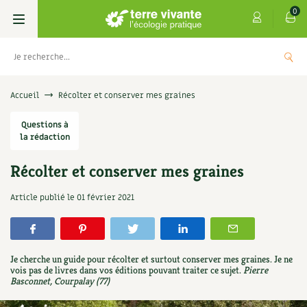
0
Livres
Accueil
Récolter et conserver mes graines
Permaculture, Jardin bio
Questions à
Les 4 saisons
la rédaction
Potager
S’abonner
Boutique
Récolter et conserver mes graines
Techniques de jardinage
Se réabonner
Graines, semences
Cartes cadeau
Article publié le
01 février 2021
Les antisèches de Terre vivante : Les
tisanes qui soignent
Verger, arbres
Offrir un abonnement
Potagères
Centre Terre vivante
+
AJOUTE
9,90
€
Petit élevage
Les numéros
Aromatiques
Je cherche un guide pour récolter et surtout conserver mes graines. Je ne
Découvrir le Centre
Infos & conseils
vois pas de livres dans vos éditions pouvant traiter ce sujet.
Pierre
Basconnet, Courpalay (77)
Aménagement jardin
4 saisons
Florales
Visiter en famille, entre amis
Jardin bio
Parole libre