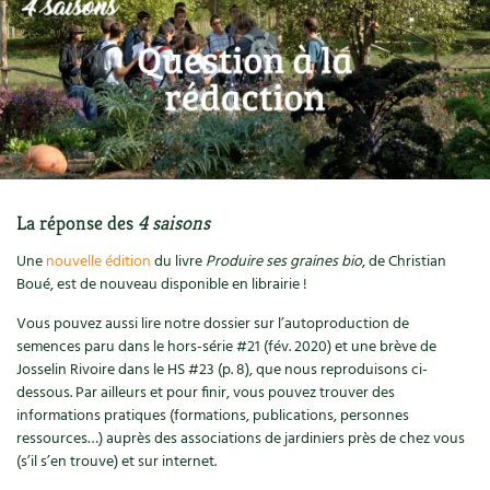
Ornement
Hors-séries
Médicinales
Programme 2026 du Centre Terre vivante
Calendrier des travaux du jardin
La tribune
Biodiversité
Archives
Originales
Avec les enfants
Carte climatique
Édito des
4 saisons
Autonomie, bricolage
Soutenez Les 4 Saisons
Kits de jardinage
Venir en groupe
Calendrier lunaire
Manifeste pour la planète
Santé, bien-être
Outils de jardin
Scolaires
Potager
Champs d’action – le podcast
La réponse des
4 saisons
Médecine douce
Accessoires de jardin
Séminaires, entreprises, associations, collectivités…
Verger
Table ronde jardinière
Une
nouvelle édition
du livre
Produire ses graines bio
, de Christian
Cosmétique bio, soins
Jeux
Boué, est de nouveau disponible en librairie !
Les espaces de formation
Permaculture et syntropie
En direct !
Vous pouvez aussi lire notre dossier sur l’autoproduction de
Maison écologique
DVD
Dormir à Terre vivante
Cultiver sous serre
semences paru dans le hors-série #21 (fév. 2020) et une brève de
Débat d’experts
Josselin Rivoire dans le HS #23 (p. 8), que nous reproduisons ci-
Enfants
Nos productions
dessous. Par ailleurs et pour finir, vous pouvez trouver des
Infos pratiques
Jardiner en ville
Nouvelles sur le jardin et l’écologie
informations pratiques (formations, publications, personnes
DIY, autonomie
Agenda, calendrier
ressources…) auprès des associations de jardiniers près de chez vous
Horaires, tarifs, restauration
Ornement et aménagement du jardin
Prenez-en de la graine !
(s’il s’en trouve) et sur internet.
Société, engagement
Livres