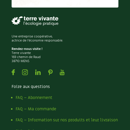
Carnets de saison
Compléments
Dossier
4 saisons
Une entreprise coopérative,
actrice de l'économie responsable.
Actualités
Rendez-nous visite !
Terre vivante
169 chemin de Raud
38710 MENS
Vidéos et podcasts
Facebook
Instagram
Linkedin
Pinterest
Youtube
Conseils vidéo des
4 saisons
Foire aux questions
Secrets d’abonné
FAQ – Abonnement
Tous au jardin ! avec Pascal
FAQ – Ma commande
La vie secrète du jardin
FAQ – Information sur nos produits et leur livraison