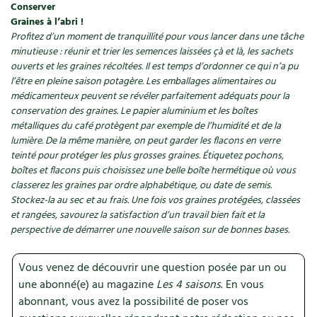
Accès
Bricolages au jardin
Conserver
Les chroniques de Marie
Graines à l’abri !
Cuisine saine
Le magazine
Les 4 saisons
Profitez d’un moment de tranquillité pour vous lancer dans une tâche
Séjourner en Trièves
Outils et ustensiles du jardin
Forums
minutieuse : réunir et trier les semences laissées çà et là, les sachets
Manger bio
Stages
ouverts et les graines récoltées. Il est temps d’ordonner ce qui n’a pu
Nous contacter
Biodiversité
Jardin bio
l’être en pleine saison potagère. Les emballages alimentaires ou
Cures, régimes
médicamenteux peuvent se révéler parfaitement adéquats pour la
Cartes cadeau
Ravageurs et maladies au jardin
Habitat écologique
conservation des graines. Le papier aluminium et les boîtes
métalliques du café protègent par exemple de l’humidité et de la
Dessert, Boulangerie
Petit élevage
lumière. De la même manière, on peut garder les flacons en verre
Cuisine saine
teinté pour protéger les plus grosses graines. Étiquetez pochons,
Techniques, conservation, organisation
boîtes et flacons puis choisissez une belle boîte hermétique où vous
Cuisine saine
Soins naturels
classerez les graines par ordre alphabétique, ou date de semis.
Agenda, calendrier
Stockez-la au sec et au frais. Une fois vos graines protégées, classées
Alimentation et nutrition
Société et alternatives
et rangées, savourez la satisfaction d’un travail bien fait et la
NOUVEAUTÉS
perspective de démarrer une nouvelle saison sur de bonnes bases.
Recettes de printemps
Les 4 saisons
& vous
Feuilleter le catalogue
Vous venez de découvrir une question posée par un ou
Recettes par type de plat
Questions à la rédaction
une abonné(e) au magazine
Les 4 saisons
. En vous
abonnant, vous avez la possibilité de poser vos
Recettes sans gluten
Entre abonné·es