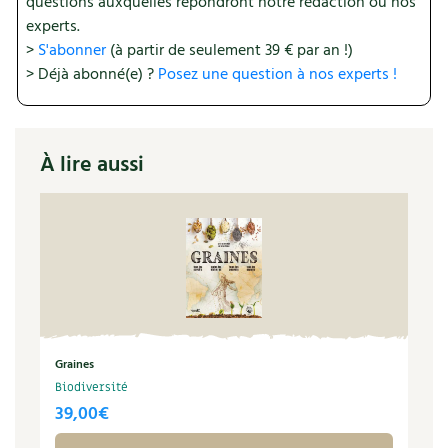
questions auxquelles répondront notre rédaction ou nos
experts.
Recettes végétariennes et vegan
Trucs & astuces
>
S'abonner
(à partir de seulement 39 € par an !)
> Déjà abonné(e) ?
Posez une question à nos experts !
Habitat écologique
Expés
Conception et gros oeuvre
Trocs & petites annonces
À lire aussi
Matériaux écologiques
Appels à témoignage
Énergie
Bonnes adresses
Gestion de l’eau
Liste des pépiniéristes
Entretien de la maison
Mieux consommer
Décoration et petit bricolage
Graines
Biodiversité
Santé et bien-être
39,00
€