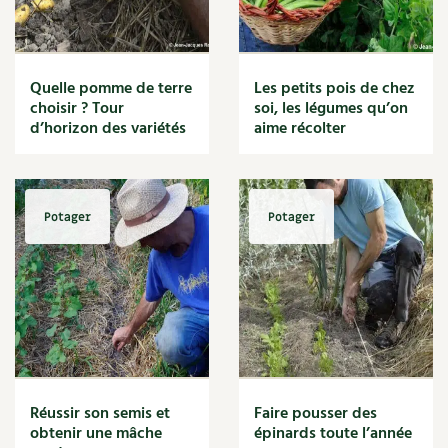
BD : La folle histoire des plantes
Plantes d'intérieur
Plantes sauvages
Plants
Quelle pomme de terre
Les petits pois de chez
Poireau
choisir ? Tour
soi, les légumes qu’on
Pollinisation
d’horizon des variétés
aime récolter
Pomme de terre
Potager
Potager en lasagnes
Potimarron
Potager
Potager
Poules
Prairie fleurie
Productif
Purin
Ravageur
Rocaille
Ronce (ou mûre de jardin)
Roquette
Réussir son semis et
Faire pousser des
Rose
obtenir une mâche
épinards toute l’année