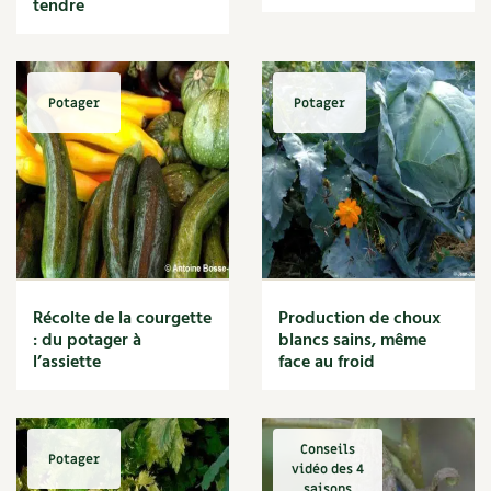
tendre
Rutabaga (ou Chou-navet)
Salsifis
Scorsonère
Sécateur
Potager
Potager
Semis
Serre
Sol
Syntropie
Taille
Tétragone (ou épinard de Nouvelle-Zélande)
Tomate
Topinambour
Récolte de la courgette
Production de choux
Vertus des plantes
: du potager à
blancs sains, même
l’assiette
face au froid
Conseils
Potager
vidéo des 4
saisons