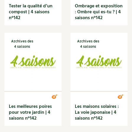
Orange
Tester la qualité d’un
Ombrage et exposition
Origan
compost | 4 saisons
: Ombre qui es-tu ? | 4
Ornement
n°142
saisons n°142
Outil
Outils
Paillage
Archives des
Archives des
Paille
4 saisons
4 saisons
Panais
Papier
Parasite
Partenariat
Participatif
Patate douce
Pâte
Pâtisson
Les meilleures poires
Les maisons solaires :
Patrimoine
pour votre jardin | 4
La voie japonaise | 4
Pêche
saisons n°142
saisons n°142
Pelouse
Pépinières