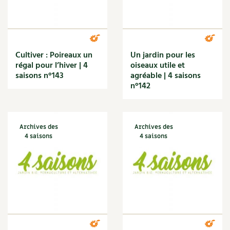
Narcisse
Nature
Nettoyage
Nettoyant
Nichoir
Cultiver : Poireaux un
Un jardin pour les
Noisette
régal pour l’hiver | 4
oiseaux utile et
Noix
saisons n°143
agréable | 4 saisons
n°142
Noix de coco
Nourriture
Nuisibles
Numérique
Archives des
Archives des
Nutriments
4 saisons
4 saisons
Observation
Œuf
Oignon
Oiseaux
Olivier
Optimisation
Optimiser l'espace