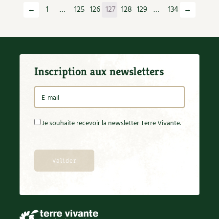
Permaculture
←
1
…
125
126
127
128
129
…
134
→
Persil
Pesticides
Petits pois
Piment
Pissenlit
Inscription aux newsletters
Pizza
Plantes
Plantes d'extérieur
Plantes d'intérieur
Je souhaite recevoir la newsletter Terre Vivante.
Plantes médicinales
Plantes sauvages
Plants
Plastique
Plat
Poireau
Pollinisation
Pollution