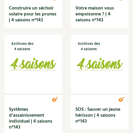
Amandine Geers
Les sons des poules
Aménagement jardin
Secrets d'abonné
Construire un séchoir
Votre maison vous
Carnets de saison
solaire pour les prunes
empoisonne ? | 4
Apéritif
Astuces de jardinier
| 4 saisons n°143
saisons n°143
Arbre
Autonomie et permaculture avec David
Compléments
Aromathérapie
L'autonomie au jardin en 12 leçons
Autonomie
Tous au jardin ! | RCF
Dossier
4 saisons
Bases
Archives des
Archives des
4 saisons
4 saisons
Actualités
Bébé
Bien-être
Vidéos et podcasts
Biodiversité
Boisson
Conseils vidéo des
4 saisons
Bricolage
Céréales
Secrets d’abonné
Champignon
Christine Cieur
Tous au jardin ! avec Pascal
Climat
Systèmes
SOS : Sauver un jeune
Compost
d’assainissement
hérisson | 4 saisons
La vie secrète du jardin
individuel | 4 saisons
n°143
Condiment
n°143
Conservation