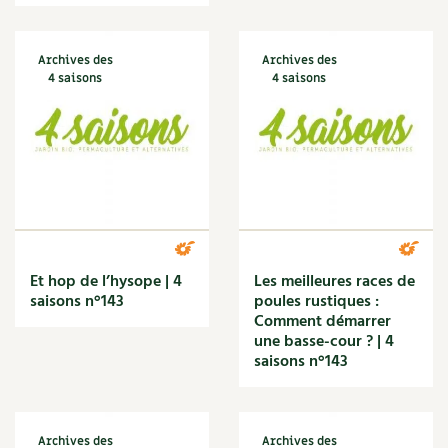
BD : La folle histoire des plantes
Cuisine saine
Décoration
Dessert
Archives des
Archives des
DIY
4 saisons
4 saisons
Eau
Énergie
Enfants
Expérimentation
Fleur
Jardin bio
Légumes
Légumineuse
Et hop de l’hysope | 4
Les meilleures races de
Macérat
saisons n°143
poules rustiques :
Comment démarrer
Maïs doux
une basse-cour ? | 4
Maison saine
saisons n°143
Mal de gorge
Maladie
Mare
Marie Chioca
Archives des
Archives des