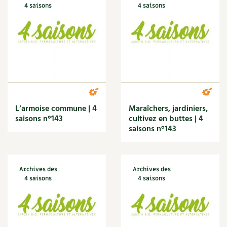
4 saisons
4 saisons
Marmite
Massage
Matériaux
Maux
Méditerranéen
Menace
Mésange
Microflore
Migraine
L’armoise commune | 4
Maraîchers, jardiniers,
saisons n°143
Mode de culture
cultivez en buttes | 4
saisons n°143
Montagne
Mousse
Moutarde
Multiplication
Archives des
Archives des
Mûre
4 saisons
4 saisons
Muret
Muscade
Musique