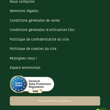
Nous contacter
Rose
Rutabaga (ou Chou-navet)
Mentions légales
Sac
Salade
Conditions générales de vente
Salsifis
Conditions générales d’utilisation CGU
Santé
Sarrasin
Politique de confidentialité du site
Savon
Politique de cookies du site
Sciences participatives
Scorsonère
Rejoignez-nous !
Sécateur
Sécheresse
Espace annonceurs
Semence
Semence paysanne
Semis
Serre
Sève de bouleau
Paramètres cookies
Sobriété
Soins naturels