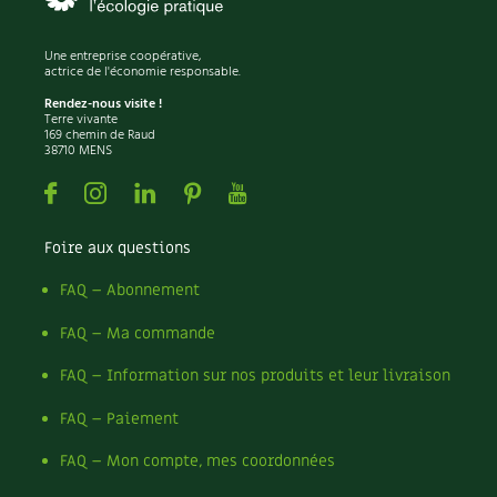
Pomme
Pomme de terre
Potager
Une entreprise coopérative,
actrice de l'économie responsable.
Potager en lasagnes
Rendez-nous visite !
Potimarron
Terre vivante
Poules
169 chemin de Raud
38710 MENS
Prairie fleurie
Productif
Facebook
Instagram
Linkedin
Pinterest
Youtube
Purin
Ravageur
Foire aux questions
Recette
FAQ – Abonnement
Récup'
Recyclage
FAQ – Ma commande
Réparation
Reproduction
FAQ – Information sur nos produits et leur livraison
Restauration
FAQ – Paiement
Rocaille
Ronce (ou mûre de jardin)
FAQ – Mon compte, mes coordonnées
Roquette