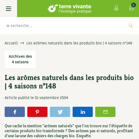
0
Livres
Accueil
Les arômes naturels dans les produits bio | 4 saisons n°148
Permaculture, Jardin bio
Archives des
Les 4 saisons
4 saisons
Potager
S’abonner
Boutique
Les arômes naturels dans les produits bio
| 4 saisons n°148
Techniques de jardinage
Se réabonner
Graines, semences
Cartes cadeau
Les antisèches de Terre vivante : Les
Article publié le
01 septembre 2004
tisanes qui soignent
Verger, arbres
Offrir un abonnement
Potagères
Centre Terre vivante
+
AJOUTE
9,90
€
Petit élevage
Les numéros
Aromatiques
Découvrir le Centre
Infos & conseils
Que cache la mention "arômes naturels" que l'on trouve sur l'étiquette de
Aménagement jardin
4 saisons
certains produits bio transformés ? Des arômes pas si naturels, profitant
Florales
Visiter en famille, entre amis
Jardin bio
Parole libre
d'une lacune des cahiers des charges bio. Enquête.