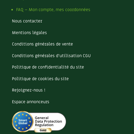
Les plantes et leurs vertus
FAQ – Mon compte, mes coordonnées
Soins et cosmétiques au naturel
Nous contacter
Société et alternatives
Mentions légales
Vivre l’écologie
Conditions générales de vente
Conditions générales d’utilisation CGU
Protéger la nature
Politique de confidentialité du site
Autonomie
Politique de cookies du site
Enfants
Rejoignez-nous !
Actions pour la planète
Espace annonceurs
Les 4 saisons
Archives