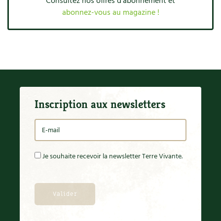
Consultez nos offres d'abonnement et
Accès
Bricolages au jardin
Les chroniques de Marie
abonnez-vous au magazine !
Cuisine saine
Le magazine
Les 4 saisons
Séjourner en Trièves
Outils et ustensiles du jardin
Forums
Manger bio
Stages
Nous contacter
Biodiversité
Jardin bio
Cures, régimes
Cartes cadeau
Ravageurs et maladies au jardin
Habitat écologique
Dessert, Boulangerie
Petit élevage
Cuisine saine
Inscription aux newsletters
Techniques, conservation, organisation
Cuisine saine
Soins naturels
Agenda, calendrier
Alimentation et nutrition
Société et alternatives
Je souhaite recevoir la newsletter Terre Vivante.
NOUVEAUTÉS
Recettes de printemps
Les 4 saisons
& vous
Feuilleter le catalogue
Recettes par type de plat
Questions à la rédaction
Recettes sans gluten
Entre abonné·es