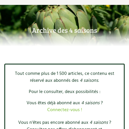
Ornement
Hors-séries
Médicinales
Programme 2026 du Centre Terre vivante
Calendrier des travaux du jardin
La tribune
Biodiversité
Archives
Originales
Avec les enfants
Carte climatique
Édito des
4 saisons
Autonomie, bricolage
Soutenez Les 4 Saisons
Kits de jardinage
Venir en groupe
Calendrier lunaire
Manifeste pour la planète
Santé, bien-être
Outils de jardin
Scolaires
Potager
Champs d’action – le podcast
Médecine douce
Accessoires de jardin
Séminaires, entreprises, associations, collectivités…
Verger
Table ronde jardinière
Cosmétique bio, soins
Tout comme plus de 1 500 articles, ce contenu est
Jeux
Les espaces de formation
Permaculture et syntropie
En direct !
réservé aux abonnés des
4 saisons
.
Maison écologique
DVD
Dormir à Terre vivante
Cultiver sous serre
Pour le consulter, deux possibilités :
Débat d’experts
Enfants
Nos productions
Vous êtes déjà abonné aux
4 saisons
?
Infos pratiques
Jardiner en ville
Nouvelles sur le jardin et l’écologie
Connectez-vous !
DIY, autonomie
Agenda, calendrier
Horaires, tarifs, restauration
Ornement et aménagement du jardin
Prenez-en de la graine !
Vous n'êtes pas encore abonné aux
4 saisons
?
Société, engagement
Livres