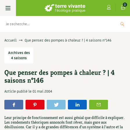
0
Livres
Accueil
Que penser des pompes à chaleur ? | 4 saisons n°146
Permaculture, Jardin bio
Archives des
Les 4 saisons
4 saisons
Potager
S’abonner
Boutique
Que penser des pompes à chaleur ? | 4
saisons n°146
Techniques de jardinage
Se réabonner
Graines, semences
Cartes cadeau
Les antisèches de Terre vivante : Les
Article publié le
01 mai 2004
tisanes qui soignent
Verger, arbres
Offrir un abonnement
Potagères
Centre Terre vivante
+
AJOUTE
9,90
€
Petit élevage
Les numéros
Aromatiques
Découvrir le Centre
Infos & conseils
Leur principe de fonctionnement est aussi génial que difficile à expliquer.
Aménagement jardin
4 saisons
Les rendements théoriques annoncés font rêver, mais gare aux
Florales
Visiter en famille, entre amis
Jardin bio
Parole libre
désillusions. Car il y a de grandes différences d'un système à l'autre et la