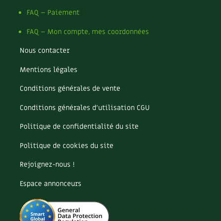
Les plantes et leurs vertus
FAQ – Paiement
Soins et cosmétiques au naturel
FAQ – Mon compte, mes coordonnées
Société et alternatives
Nous contacter
Mentions légales
Vivre l’écologie
Conditions générales de vente
Protéger la nature
Conditions générales d’utilisation CGU
Autonomie
Politique de confidentialité du site
Enfants
Politique de cookies du site
Actions pour la planète
Rejoignez-nous !
Espace annonceurs
Les 4 saisons
Archives