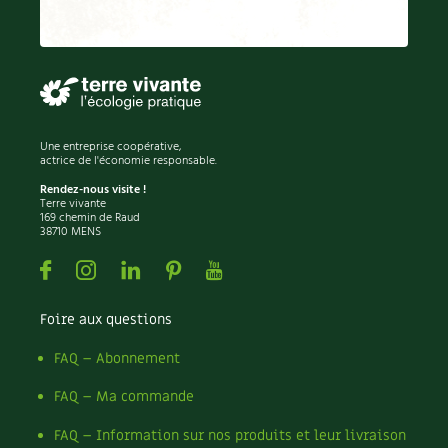
Recettes végétariennes et vegan
Trucs & astuces
Habitat écologique
Expés
Conception et gros oeuvre
Trocs & petites annonces
Une entreprise coopérative,
actrice de l'économie responsable.
Matériaux écologiques
Appels à témoignage
Rendez-nous visite !
Terre vivante
Énergie
169 chemin de Raud
Bonnes adresses
38710 MENS
Gestion de l’eau
Facebook
Instagram
Linkedin
Pinterest
Youtube
Liste des pépiniéristes
Entretien de la maison
Mieux consommer
Foire aux questions
Décoration et petit bricolage
FAQ – Abonnement
FAQ – Ma commande
Santé et bien-être
FAQ – Information sur nos produits et leur livraison