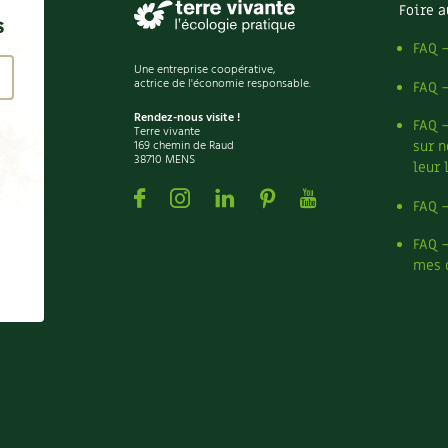
Foire a
s
FAQ 
Une entreprise coopérative,
actrice de l'économie responsable.
FAQ 
Rendez-nous visite !
FAQ 
Terre vivante
169 chemin de Raud
sur n
38710 MENS
leur 
Facebook
Instagram
Linkedin
Pinterest
Youtube
FAQ 
FAQ 
mes 