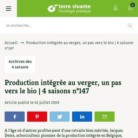
0
Livres
Accueil
Production intégrée au verger, un pas vers le bio | 4 saisons
n°147
Permaculture, Jardin bio
Les 4 saisons
Archives des
4 saisons
Potager
S’abonner
Boutique
Production intégrée au verger, un pas
Techniques de jardinage
Se réabonner
Graines, semences
Cartes cadeau
vers le bio | 4 saisons n°147
 de Terre vivante : Les
Don pour souten
ignent
Verger, arbres
Offrir un abonnement
Potagères
Centre Terre vivante
Article publié le
01 juillet 2004
5,00
€
+
AJOUTER
Petit élevage
Les numéros
Aromatiques
Découvrir le Centre
Infos & conseils
Aménagement jardin
4 saisons
A l'âge où d'autres profiteraient d'une retraite bien méritée, Jacques
Florales
Visiter en famille, entre amis
Jardin bio
Parole libre
Denis, arboriculteur pionnier de la production intégrée en Belgique,