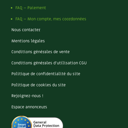
Les plantes et leurs vertus
FAQ – Paiement
Soins et cosmétiques au naturel
FAQ – Mon compte, mes coordonnées
Société et alternatives
Nous contacter
Mentions légales
Vivre l’écologie
Conditions générales de vente
Protéger la nature
Conditions générales d’utilisation CGU
Autonomie
Politique de confidentialité du site
Enfants
Politique de cookies du site
Actions pour la planète
Rejoignez-nous !
Espace annonceurs
Les 4 saisons
Archives