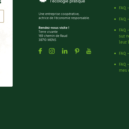
s
FAQ 
Une entreprise coopérative,
actrice de l'économie responsable.
FAQ 
Rendez-nous visite !
FAQ 
Terre vivante
169 chemin de Raud
sur n
38710 MENS
leur 
Facebook
Instagram
Linkedin
Pinterest
Youtube
FAQ 
FAQ 
mes 