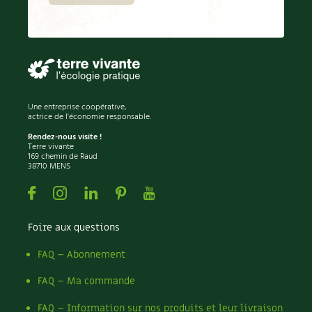
Une entreprise coopérative,
actrice de l'économie responsable.
Rendez-nous visite !
Terre vivante
169 chemin de Raud
38710 MENS
Facebook
Instagram
Linkedin
Pinterest
Youtube
Foire aux questions
FAQ – Abonnement
FAQ – Ma commande
FAQ – Information sur nos produits et leur livraison