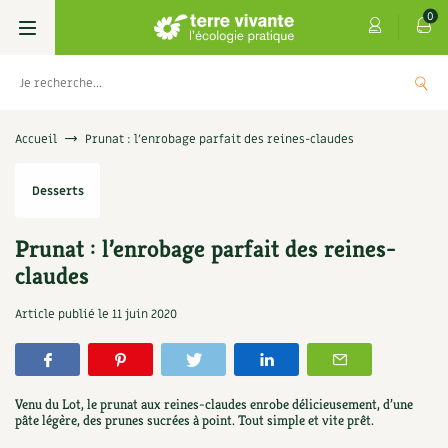
0
Livres
Accueil
Prunat : l’enrobage parfait des reines-claudes
Permaculture, Jardin bio
Les 4 saisons
Desserts
Potager
S’abonner
Boutique
Prunat : l’enrobage parfait des reines-
claudes
Techniques de jardinage
Se réabonner
Graines, semences
Cartes cadeau
ntisèches de Terre vivante : Les
Don po
Article publié le
11 juin 2020
nes qui soignent
Verger, arbres
Offrir un abonnement
Potagères
Centre Terre vivante
5,00
€
+
AJOUTER
€
Petit élevage
Les numéros
Aromatiques
Découvrir le Centre
Infos & conseils
Venu du Lot, le prunat aux reines-claudes enrobe délicieusement, d’une
Aménagement jardin
pâte légère, des prunes sucrées à point. Tout simple et vite prêt.
4 saisons
Florales
Visiter en famille, entre amis
Jardin bio
Parole libre