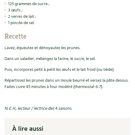
Accès
Bricolages au jardin
Les chroniques de Marie
125 grammes de sucre ;
3 œufs ;
Cuisine saine
Le magazine
Les 4 saisons
Séjourner en Trièves
2 verres de lait ;
Outils et ustensiles du jardin
Forums
1 pincée de sel.
Manger bio
Stages
Nous contacter
Biodiversité
Jardin bio
Recette
Cures, régimes
Cartes cadeau
Ravageurs et maladies au jardin
Habitat écologique
Lavez, équeutez et dénoyautez les prunes.
Dessert, Boulangerie
Dans un saladier, mélangez la farine, le sucre, le sel.
Petit élevage
Cuisine saine
Techniques, conservation, organisation
Puis, incorporez petit à petit les œufs et le lait froid (ou tiède).
Cuisine saine
Soins naturels
Répartissez les prunes dans un moule beurré et versez la pâte dessus.
Agenda, calendrier
Faites cuire 45 minutes à four modéré (thermostat 6-7).
Alimentation et nutrition
Société et alternatives
NOUVEAUTÉS
Recettes de printemps
Les 4 saisons
& vous
N. E. H., lecteur / lectrice des
4 saisons
Feuilleter le catalogue
Recettes par type de plat
Questions à la rédaction
À lire aussi
Recettes sans gluten
Entre abonné·es