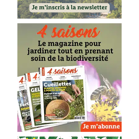
Les plantes et leurs vertus
Soins et cosmétiques au naturel
Société et alternatives
Vivre l’écologie
Protéger la nature
Autonomie
Enfants
Actions pour la planète
Les 4 saisons
Archives