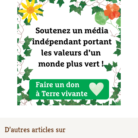
Carnets de saison
Compléments
Dossier
4 saisons
Actualités
Vidéos et podcasts
Conseils vidéo des
4 saisons
Secrets d’abonné
Tous au jardin ! avec Pascal
La vie secrète du jardin
D’autres articles sur