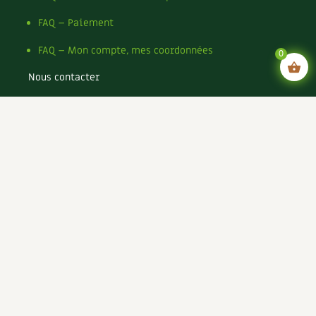
FAQ – Paiement
FAQ – Mon compte, mes coordonnées
0
Nous contacter
Mentions légales
Conditions générales de vente
Conditions générales d’utilisation CGU
Politique de confidentialité du site
Politique de cookies du site
Rejoignez-nous !
Espace annonceurs