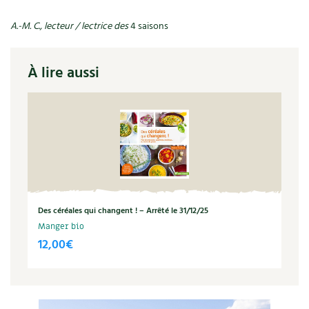
Recettes végétariennes et vegan
Trucs & astuces
A.-M. C., lecteur / lectrice des
4 saisons
Habitat écologique
Expés
À lire aussi
Conception et gros oeuvre
Trocs & petites annonces
Matériaux écologiques
Appels à témoignage
Énergie
Bonnes adresses
Gestion de l’eau
Liste des pépiniéristes
Des céréales qui changent ! – Arrêté le 31/12/25
Entretien de la maison
Mieux consommer
Manger bio
12,00
€
Décoration et petit bricolage
Santé et bien-être