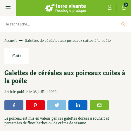
0
Livres
Accueil
Galettes de céréales aux poireaux cuites à la poêle
Permaculture, Jardin bio
Les 4 saisons
Plats
Potager
S’abonner
Boutique
Galettes de céréales aux poireaux cuites à
la poêle
Techniques de jardinage
Se réabonner
Graines, semences
Cartes cadeau
Les antisèches de Terre vivante : Les
Article publié le
03 juillet 2020
tisanes qui soignent
Verger, arbres
Offrir un abonnement
Potagères
Centre Terre vivante
+
AJOUTER
9,90
€
Petit élevage
Les numéros
Aromatiques
Découvrir le Centre
Infos & conseils
Le poireau est mis en valeur par ces galettes dorées à souhait et
Aménagement jardin
parsemées de fines herbes ou de crème de sésame.
4 saisons
Florales
Visiter en famille, entre amis
Jardin bio
Parole libre