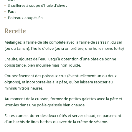
Accès
Bricolages au jardin
Les chroniques de Marie
3 cuillères à soupe d’huile d’olive ;
Eau ;
Cuisine saine
Le magazine
Les 4 saisons
Séjourner en Trièves
Outils et ustensiles du jardin
Forums
Poireaux coupés fin.
Manger bio
Stages
Nous contacter
Recette
Biodiversité
Jardin bio
Cures, régimes
Cartes cadeau
Mélangez la farine de blé complète avec la farine de sarrasin, du sel
Ravageurs et maladies au jardin
Habitat écologique
(ou du tamari), l’huile d’olive (ou si on préfère, une huile moins forte).
Dessert, Boulangerie
Petit élevage
Cuisine saine
Ensuite, ajoutez de l’eau jusqu’à obtention d’une pâte de bonne
consistance, bien mouillée mais non liquide.
Techniques, conservation, organisation
Cuisine saine
Soins naturels
Coupez finement des poireaux crus (éventuellement un ou deux
Agenda, calendrier
oignons), et incorporez-les à la pâte, qu’on laissera reposer au
Alimentation et nutrition
Société et alternatives
minimum trois heures.
NOUVEAUTÉS
Au moment de la cuisson, formez de petites galettes avec la pâte et
Recettes de printemps
Les 4 saisons
& vous
jetez-les dans une poêle graissée bien chaude.
Feuilleter le catalogue
Recettes par type de plat
Questions à la rédaction
Faites cuire et dorer des deux côtés et servez chaud, en parsemant
d’un hachis de fines herbes ou avec de la crème de sésame.
Recettes sans gluten
Entre abonné·es