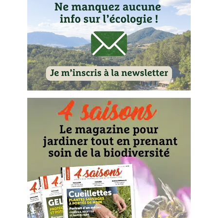
Les plantes et leurs vertus
Soins et cosmétiques au naturel
Société et alternatives
Vivre l’écologie
Protéger la nature
Autonomie
Enfants
Actions pour la planète
Les 4 saisons
Archives