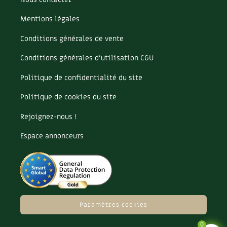
Carnets de saison
Mentions légales
Compléments
Conditions générales de vente
Conditions générales d’utilisation CGU
Dossier
4 saisons
Politique de confidentialité du site
Actualités
Politique de cookies du site
Vidéos et podcasts
Rejoignez-nous !
Conseils vidéo des
4 saisons
Espace annonceurs
Secrets d’abonné
Tous au jardin ! avec Pascal
La vie secrète du jardin
Paramètres cookies
0