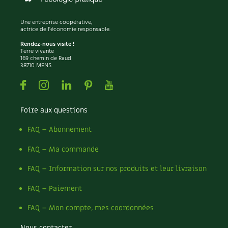
Les plantes et leurs vertus
Une entreprise coopérative,
Soins et cosmétiques au naturel
actrice de l'économie responsable.
Rendez-nous visite !
Société et alternatives
Terre vivante
169 chemin de Raud
38710 MENS
Vivre l’écologie
Facebook
Instagram
Linkedin
Pinterest
Youtube
Protéger la nature
Foire aux questions
Autonomie
FAQ – Abonnement
Enfants
FAQ – Ma commande
FAQ – Information sur nos produits et leur livraison
Actions pour la planète
FAQ – Paiement
Les 4 saisons
FAQ – Mon compte, mes coordonnées
Archives
Nous contacter