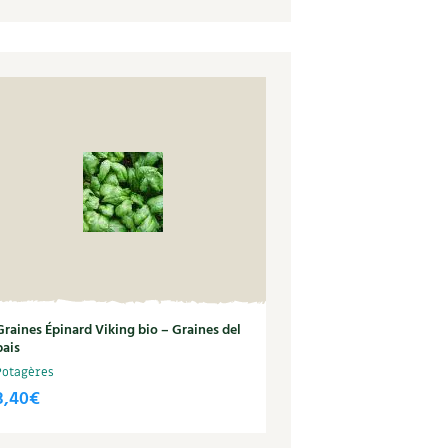
Graines Épinard Viking bio – Graines del
pais
Potagères
3,40
€