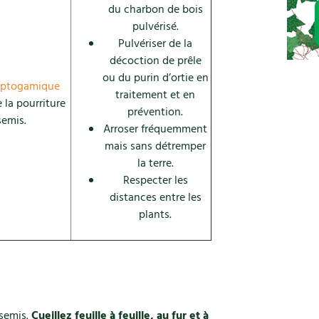
du charbon de bois
pulvérisé.
Pulvériser de la
décoction de prêle
ou du purin d’ortie en
yptogamique
traitement et en
 la pourriture
prévention.
semis.
Arroser fréquemment
mais sans détremper
la terre.
Respecter les
distances entre les
plants.
 semis.
Cueillez feuille à feuille, au fur et à