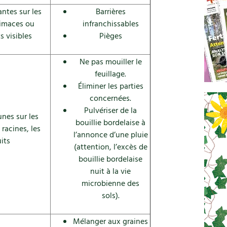
antes sur les
Barrières
 limaces ou
infranchissables
s visibles
Pièges
Ne pas mouiller le
feuillage.
Éliminer les parties
concernées.
Pulvériser de la
nes sur les
bouillie bordelaise à
s racines, les
l’annonce d’une pluie
uits
(attention, l’excès de
bouillie bordelaise
nuit à la vie
microbienne des
sols).
Mélanger aux graines