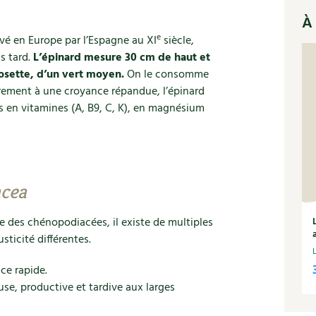
À 
e
rivé en Europe par l’Espagne au XI
siècle,
s tard.
L’épinard mesure 30 cm de haut et
rosette, d’un vert moyen.
On le consomme
irement à une croyance répandue, l’épinard
is en vitamines (A, B9, C, K), en magnésium
acea
lle des chénopodiacées, il existe de multiples
usticité différentes.
ce rapide.
use, productive et tardive aux larges