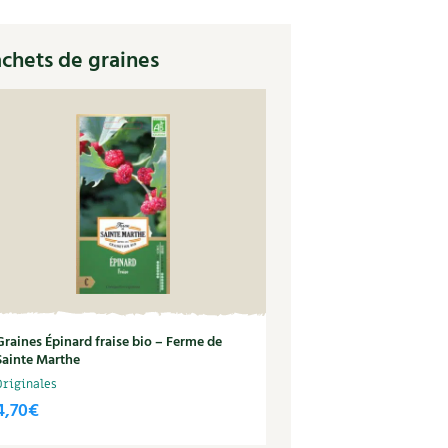
chets de graines
Graines Épinard fraise bio – Ferme de
Sainte Marthe
Originales
4,70
€