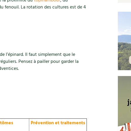
de la proximité du
topinambour
, du
du fenouil. La rotation des cultures est de 4
de l’épinard. Il faut simplement que le
réguliers. Pensez à pailler pour garder la
dventices.
tômes
Prévention et traitements