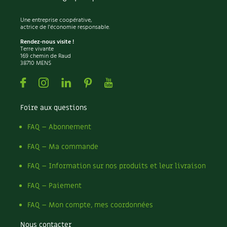
Les sons des poules
Secrets d'abonné
Carnets de saison
Une entreprise coopérative,
Astuces de jardinier
actrice de l'économie responsable.
Autonomie et permaculture avec David
Compléments
Rendez-nous visite !
L'autonomie au jardin en 12 leçons
Terre vivante
169 chemin de Raud
Tous au jardin ! | RCF
Dossier
4 saisons
38710 MENS
Facebook
Instagram
Linkedin
Pinterest
Youtube
Actualités
Foire aux questions
Vidéos et podcasts
FAQ – Abonnement
Conseils vidéo des
4 saisons
FAQ – Ma commande
Secrets d’abonné
FAQ – Information sur nos produits et leur livraison
Tous au jardin ! avec Pascal
FAQ – Paiement
La vie secrète du jardin
FAQ – Mon compte, mes coordonnées
Nous contacter