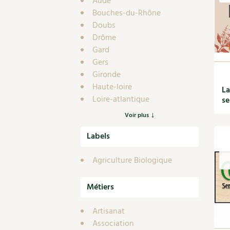
Aude
Bouches-du-Rhône
Doubs
Drôme
Gard
Gers
Gironde
Haute-loire
La
Loire-atlantique
se
Maine-et-loire
Voir plus
Deux-sèvres
Labels
Yonne
Hors France
Agriculture Biologique
Métiers
Artisanat
Association