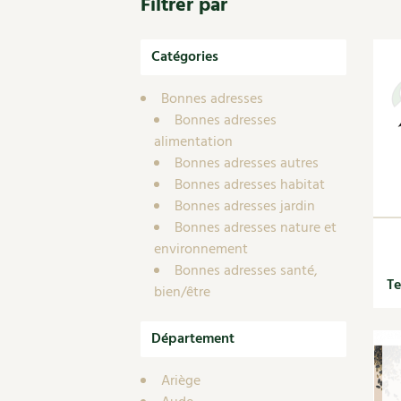
Filtrer par
Nouvelles sur le jardin et l’écologie
Biodiversité
Co
Jardiner en ville
Autonomie, bricolage
Ma
Ornement et aménagement du jardin
Catégories
Prenez-en de la graine !
Én
Bricolages au jardin
Ge
Outils et ustensiles du jardin
Bonnes adresses
Les chroniques de Marie
Bonnes adresses
En
Biodiversité
alimentation
Dé
Ravageurs et maladies au jardin
Bonnes adresses autres
Petit élevage
Bonnes adresses habitat
Bonnes adresses jardin
Bonnes adresses nature et
environnement
Bonnes adresses santé,
Te
bien/être
Département
Ariège