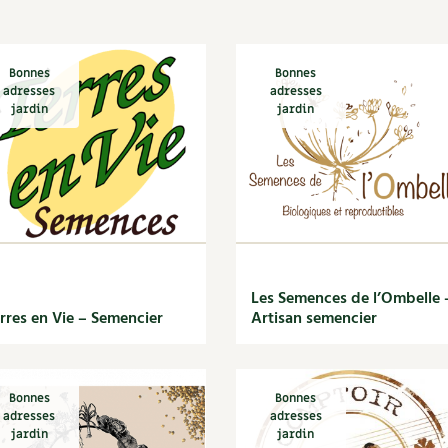
Autonomie
NOUVEAUTÉ
nception et gros oeuvre
tériaux écologiques
Société, engagement
Enfants
Feuilleter l
ergie
Bonnes
Bonnes
adresses
adresses
stion de l’eau
jardin
jardin
Actions pour la planète
tretien de la maison
coration et petit bricolage
Les Semences de l’Ombelle 
rres en Vie – Semencier
Artisan semencier
Bonnes
Bonnes
adresses
adresses
jardin
jardin