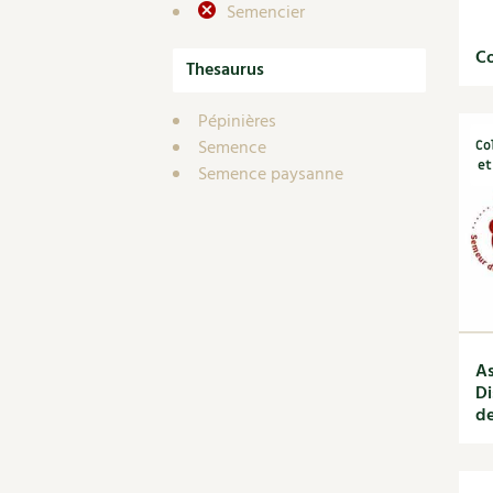
Semencier
Co
Thesaurus
Pépinières
Semence
Co
et
Semence paysanne
As
Di
de