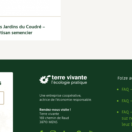
s Jardins du Coudré –
tisan semencier
Foire a
s
FAQ 
Une entreprise coopérative,
actrice de l'économie responsable.
FAQ 
Rendez-nous visite !
FAQ 
Terre vivante
169 chemin de Raud
sur n
38710 MENS
leur 