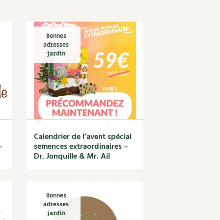
S
Vidéos et podcasts
Conseils vidéo des
4 saisons
e catalogue
Secrets d’abonné
Bonnes
adresses
Tous au jardin ! avec Pascal
jardin
La vie secrète du jardin
BD : La folle histoire des plantes
Calendrier de l’avent spécial
–
semences extraordinaires –
Dr. Jonquille & Mr. Ail
Bonnes
adresses
jardin