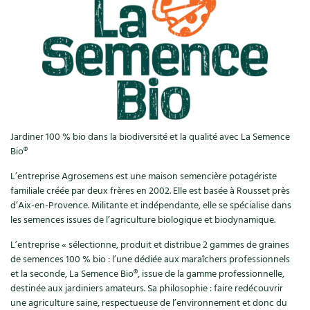
Ornement
Hors-séries
Médicinales
Programme 2026 du Centre Terre vivante
Calendrier des travaux du jardin
La tribune
Biodiversité
Archives
Originales
Avec les enfants
Carte climatique
Édito des
4 saisons
Autonomie, bricolage
Soutenez Les 4 Saisons
Kits de jardinage
Venir en groupe
Calendrier lunaire
Manifeste pour la planète
Santé, bien-être
Outils de jardin
Scolaires
Potager
Champs d’action – le podcast
Jardiner 100 % bio dans la biodiversité et la qualité avec La Semence
Médecine douce
Accessoires de jardin
Séminaires, entreprises, associations, collectivités…
Bio®
Verger
Table ronde jardinière
Cosmétique bio, soins
L’entreprise Agrosemens est une maison semencière potagériste
Jeux
Les espaces de formation
Permaculture et syntropie
En direct !
familiale créée par deux frères en 2002. Elle est basée à Rousset près
d’Aix-en-Provence. Militante et indépendante, elle se spécialise dans
Maison écologique
DVD
Dormir à Terre vivante
Cultiver sous serre
les semences issues de l’agriculture biologique et biodynamique.
Débat d’experts
Enfants
Nos productions
L’entreprise « sélectionne, produit et distribue 2 gammes de graines
Infos pratiques
Jardiner en ville
Nouvelles sur le jardin et l’écologie
de semences 100 % bio : l’une dédiée aux maraîchers professionnels
DIY, autonomie
et la seconde, La Semence Bio®, issue de la gamme professionnelle,
Agenda, calendrier
Horaires, tarifs, restauration
Ornement et aménagement du jardin
Prenez-en de la graine !
destinée aux jardiniers amateurs. Sa philosophie : faire redécouvrir
une agriculture saine, respectueuse de l’environnement et donc du
Société, engagement
Livres