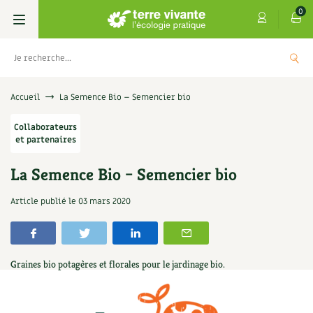
0
Livres
Accueil
La Semence Bio – Semencier bio
Permaculture, Jardin bio
Collaborateurs
Les 4 saisons
et partenaires
Potager
S’abonner
Boutique
La Semence Bio – Semencier bio
Techniques de jardinage
Se réabonner
Graines, semences
Cartes cadeau
Article publié le
03 mars 2020
e vivante : Les
Don pour soutenir Terr
Verger, arbres
Offrir un abonnement
Potagères
Centre Terre vivante
5,00
€
+
AJOUTER
Petit élevage
Les numéros
Aromatiques
Graines bio potagères et florales pour le jardinage bio.
Découvrir le Centre
Infos & conseils
Aménagement jardin
4 saisons
Florales
Visiter en famille, entre amis
Jardin bio
Parole libre