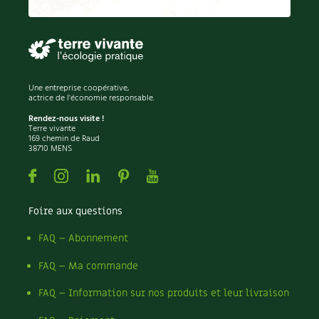
Carnets de saison
Compléments
Dossier
4 saisons
Une entreprise coopérative,
actrice de l'économie responsable.
Rendez-nous visite !
Actualités
Terre vivante
169 chemin de Raud
38710 MENS
Vidéos et podcasts
Facebook
Instagram
Linkedin
Pinterest
Youtube
Conseils vidéo des
4 saisons
Foire aux questions
Secrets d’abonné
FAQ – Abonnement
Tous au jardin ! avec Pascal
FAQ – Ma commande
La vie secrète du jardin
FAQ – Information sur nos produits et leur livraison