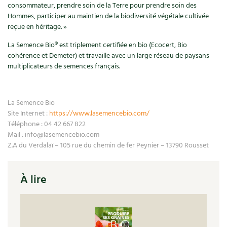
Accès
Bricolages au jardin
consommateur, prendre soin de la Terre pour prendre soin des
Les chroniques de Marie
Hommes, participer au maintien de la biodiversité végétale cultivée
Cuisine saine
Le magazine
Les 4 saisons
Séjourner en Trièves
reçue en héritage. »
Outils et ustensiles du jardin
Forums
Manger bio
La Semence Bio® est triplement certifiée en bio (Ecocert, Bio
Stages
Nous contacter
Biodiversité
Jardin bio
cohérence et Demeter) et travaille avec un large réseau de paysans
multiplicateurs de semences français.
Cures, régimes
Cartes cadeau
Ravageurs et maladies au jardin
Habitat écologique
Dessert, Boulangerie
Petit élevage
Cuisine saine
La Semence Bio
Site Internet :
https://www.lasemencebio.com/
Techniques, conservation, organisation
Cuisine saine
Téléphone : 04 42 667 822
Soins naturels
Mail : info@lasemencebio.com
Agenda, calendrier
Z.A du Verdalaï – 105 rue du chemin de fer Peynier – 13790 Rousset
Alimentation et nutrition
Société et alternatives
NOUVEAUTÉS
Recettes de printemps
Les 4 saisons
& vous
À lire
Feuilleter le catalogue
Recettes par type de plat
Questions à la rédaction
Recettes sans gluten
Entre abonné·es