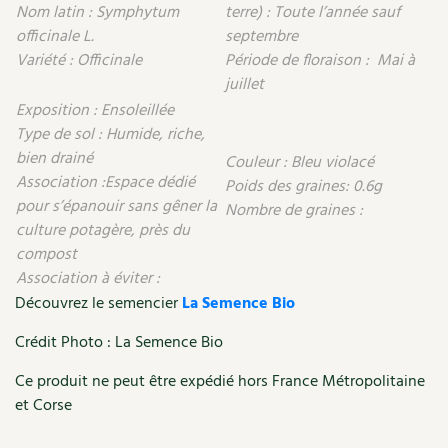
Les plantes et leurs vertus
Nom latin : Symphytum
terre) : Toute l’année sauf
officinale L.
septembre
Soins et cosmétiques au naturel
Variété : Officinale
Période de floraison : Mai à
juillet
Société et alternatives
Exposition : Ensoleillée
Type de sol : Humide, riche,
Vivre l’écologie
bien drainé
Couleur : Bleu violacé
Association :Espace dédié
Poids des graines: 0.6g
Protéger la nature
pour s’épanouir sans gêner la
Nombre de graines :
culture potagère, près du
Autonomie
compost
Association à éviter :
Enfants
Découvrez le semencier
La Semence Bio
Actions pour la planète
Crédit Photo : La Semence Bio
Ce produit ne peut être expédié hors France Métropolitaine
Les 4 saisons
et Corse
Archives