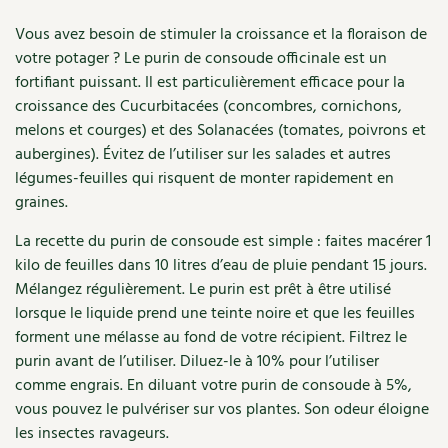
Accès
Bricolages au jardin
Les chroniques de Marie
Vous avez besoin de stimuler la croissance et la floraison de
Cuisine saine
Le magazine
Les 4 saisons
Séjourner en Trièves
Outils et ustensiles du jardin
votre potager ? Le purin de consoude officinale est un
Forums
fortifiant puissant. Il est particulièrement efficace pour la
Manger bio
Stages
Nous contacter
Biodiversité
croissance des Cucurbitacées (concombres, cornichons,
Jardin bio
melons et courges) et des Solanacées (tomates, poivrons et
Cures, régimes
Cartes cadeau
Ravageurs et maladies au jardin
Habitat écologique
aubergines). Évitez de l’utiliser sur les salades et autres
légumes-feuilles qui risquent de monter rapidement en
Dessert, Boulangerie
Petit élevage
Cuisine saine
graines.
Techniques, conservation, organisation
La recette du purin de consoude est simple : faites macérer 1
Cuisine saine
Soins naturels
kilo de feuilles dans 10 litres d’eau de pluie pendant 15 jours.
Agenda, calendrier
Mélangez régulièrement. Le purin est prêt à être utilisé
Alimentation et nutrition
Société et alternatives
lorsque le liquide prend une teinte noire et que les feuilles
NOUVEAUTÉS
forment une mélasse au fond de votre récipient. Filtrez le
Recettes de printemps
Les 4 saisons
& vous
purin avant de l’utiliser. Diluez-le à 10% pour l’utiliser
Feuilleter le catalogue
comme engrais. En diluant votre purin de consoude à 5%,
Recettes par type de plat
Questions à la rédaction
vous pouvez le pulvériser sur vos plantes. Son odeur éloigne
Recettes sans gluten
les insectes ravageurs.
Entre abonné·es