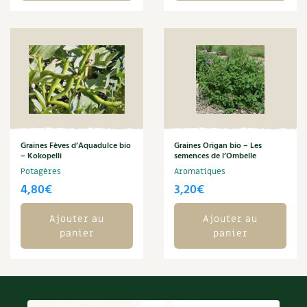
BD : La folle histoire des plantes
Graines Fèves d’Aquadulce bio
Graines Origan bio – Les
– Kokopelli
semences de l’Ombelle
Potagères
Aromatiques
4,80
€
3,20
€
Ajouter au
Ajouter au
panier
panier