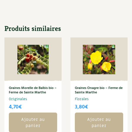
Carnets de saison
Compléments
Produits similaires
Dossier
4 saisons
Actualités
Vidéos et podcasts
Conseils vidéo des
4 saisons
Graines Morelle de Balbis bio –
Graines Onagre bio – Ferme de
Secrets d’abonné
Ferme de Sainte Marthe
Sainte Marthe
Originales
Florales
Tous au jardin ! avec Pascal
4,70
€
3,80
€
La vie secrète du jardin
Ajouter au
Ajouter au
panier
panier