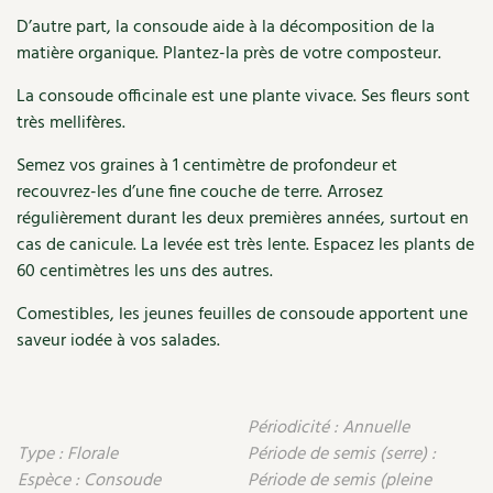
D’autre part, la consoude aide à la décomposition de la
Recettes végétariennes et vegan
Trucs & astuces
matière organique. Plantez-la près de votre composteur.
Habitat écologique
Expés
La consoude officinale est une plante vivace. Ses fleurs sont
très mellifères.
Conception et gros oeuvre
Trocs & petites annonces
Semez vos graines à 1 centimètre de profondeur et
Matériaux écologiques
recouvrez-les d’une fine couche de terre. Arrosez
Appels à témoignage
régulièrement durant les deux premières années, surtout en
Énergie
cas de canicule. La levée est très lente. Espacez les plants de
Bonnes adresses
60 centimètres les uns des autres.
Gestion de l’eau
Liste des pépiniéristes
Comestibles, les jeunes feuilles de consoude apportent une
saveur iodée à vos salades.
Entretien de la maison
Mieux consommer
Décoration et petit bricolage
Périodicité : Annuelle
Santé et bien-être
Type : Florale
Période de semis (serre) :
Espèce : Consoude
Période de semis (pleine