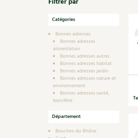
Filtrer par
Nouvelles sur le jardin et l’écologie
Biodiversité
Co
Jardiner en ville
Autonomie, bricolage
Ma
Ornement et aménagement du jardin
Catégories
Prenez-en de la graine !
Én
Bricolages au jardin
Ge
Outils et ustensiles du jardin
Bonnes adresses
Les chroniques de Marie
Bonnes adresses
En
Biodiversité
alimentation
Dé
Ravageurs et maladies au jardin
Bonnes adresses autres
Petit élevage
Bonnes adresses habitat
Bonnes adresses jardin
Bonnes adresses nature et
environnement
Bonnes adresses santé,
Te
bien/être
Département
Bouches-du-Rhône