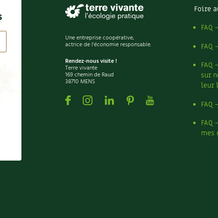
Foire a
s
FAQ 
Une entreprise coopérative,
actrice de l'économie responsable.
FAQ 
Rendez-nous visite !
FAQ 
Terre vivante
169 chemin de Raud
sur n
38710 MENS
leur 
Facebook
Instagram
Linkedin
Pinterest
Youtube
FAQ 
FAQ 
mes 