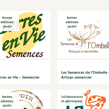
Autonomie
NOUVEAUTÉ
nception et gros oeuvre
tériaux écologiques
Société, engagement
Enfants
Feuilleter l
ergie
Bonnes
Bonnes
adresses
adresses
stion de l’eau
jardin
jardin
Actions pour la planète
tretien de la maison
coration et petit bricolage
Les Semences de l’Ombelle 
rres en Vie – Semencier
Artisan semencier
Bonnes
Collaborateurs
adresses
et partenaires
jardin