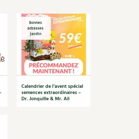
S
Vidéos et podcasts
Conseils vidéo des
4 saisons
e catalogue
Secrets d’abonné
Bonnes
adresses
Tous au jardin ! avec Pascal
jardin
La vie secrète du jardin
BD : La folle histoire des plantes
Calendrier de l’avent spécial
–
semences extraordinaires –
Dr. Jonquille & Mr. Ail