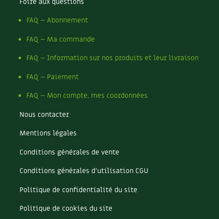
Foire aux questions
Recettes végétariennes et vegan
Trucs & astuces
FAQ – Abonnement
Habitat écologique
Expés
FAQ – Ma commande
FAQ – Information sur nos produits et leur livraison
Conception et gros oeuvre
Trocs & petites annonces
FAQ – Paiement
Matériaux écologiques
Appels à témoignage
FAQ – Mon compte, mes coordonnées
Énergie
Bonnes adresses
Nous contacter
Gestion de l’eau
Liste des pépiniéristes
Mentions légales
Conditions générales de vente
Entretien de la maison
Mieux consommer
Conditions générales d’utilisation CGU
Décoration et petit bricolage
Politique de confidentialité du site
Santé et bien-être
Politique de cookies du site