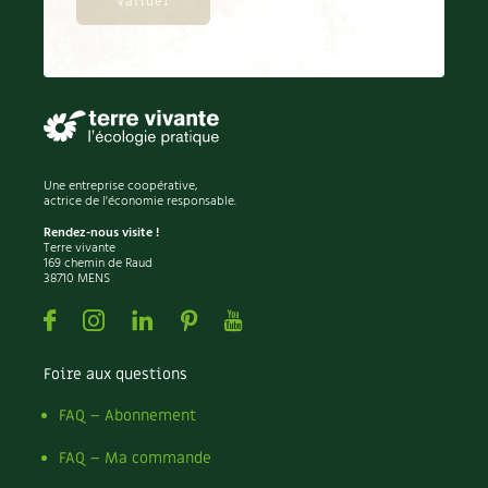
Une entreprise coopérative,
actrice de l'économie responsable.
Rendez-nous visite !
Terre vivante
169 chemin de Raud
38710 MENS
Facebook
Instagram
Linkedin
Pinterest
Youtube
Foire aux questions
FAQ – Abonnement
FAQ – Ma commande