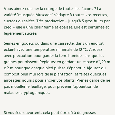
Accès
Bricolages au jardin
Les chroniques de Marie
Sainte
Vous aimez cuisiner la courge de toutes les façons ? La
Cuisine saine
Marthe
Le magazine
Les 4 saisons
Séjourner en Trièves
Outils et ustensiles du jardin
variété “musquée Muscade” s’adapte à toutes vos recettes,
Forums
sucrées ou salées. Très productive – jusqu’à 5 gros fruits par
Manger bio
Stages
Nous contacter
Biodiversité
pied – elle a une chair ferme et épaisse. Elle est parfumée et
Jardin bio
légèrement sucrée.
Cures, régimes
Cartes cadeau
Ravageurs et maladies au jardin
Habitat écologique
Semez en godets ou dans une caissette, dans un endroit
Dessert, Boulangerie
éclairé avec une température minimale de 12 °C. Arrosez
Petit élevage
Cuisine saine
avec précaution pour garder la terre humide sans que les
Techniques, conservation, organisation
graines pourrissent. Repiquez en gardant un espace d’1,20 m
Cuisine saine
Soins naturels
x 2 m pour que chaque pied puisse s’épanouir. Ajoutez du
Agenda, calendrier
compost bien mûr lors de la plantation, et faites quelques
Alimentation et nutrition
Société et alternatives
arrosages nourris pour ancrer vos plants. Prenez garde de ne
NOUVEAUTÉS
pas mouiller le feuillage, pour prévenir l’apparition de
Recettes de printemps
Les 4 saisons
& vous
maladies cryptogamiques.
Feuilleter le catalogue
Recettes par type de plat
Questions à la rédaction
Recettes sans gluten
Entre abonné·es
Si vos fleurs avortent, cela peut être dû à de grosses