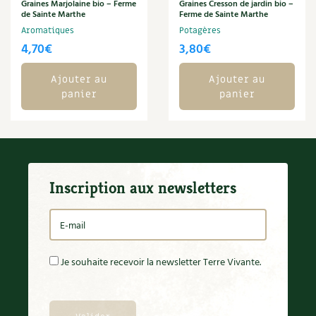
BD : La folle histoire des plantes
Graines Marjolaine bio – Ferme
Graines Cresson de jardin bio –
de Sainte Marthe
Ferme de Sainte Marthe
Aromatiques
Potagères
4,70
€
3,80
€
Ajouter au
Ajouter au
panier
panier
Inscription aux newsletters
Je souhaite recevoir la newsletter Terre Vivante.