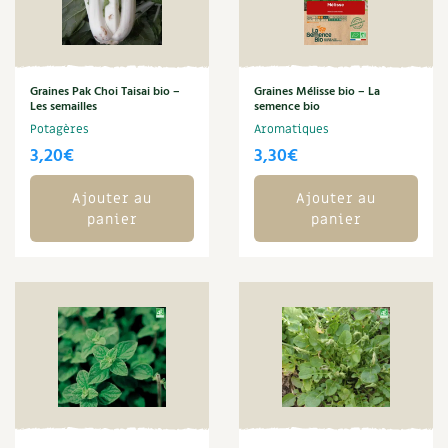
Carnets de saison
Compléments
Graines Pak Choi Taisai bio –
Graines Mélisse bio – La
Les semailles
semence bio
Dossier
4 saisons
Potagères
Aromatiques
3,20
€
3,30
€
Actualités
Ajouter au
Ajouter au
Vidéos et podcasts
panier
panier
Conseils vidéo des
4 saisons
Secrets d’abonné
Tous au jardin ! avec Pascal
La vie secrète du jardin