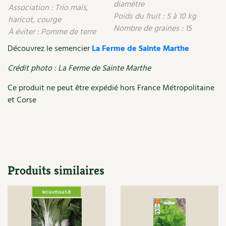
Les plantes et leurs vertus
diamètre
Association : Trio maïs,
Poids du fruit : 5 à 10 kg
haricot, courge
Soins et cosmétiques au naturel
Nombre de graines : 15
À éviter : Pomme de terre
Découvrez le semencier
La Ferme de Sainte Marthe
Société et alternatives
Crédit photo : La Ferme de Sainte Marthe
Vivre l’écologie
Ce produit ne peut être expédié hors France Métropolitaine
Protéger la nature
et Corse
Autonomie
Enfants
Produits similaires
Actions pour la planète
Les 4 saisons
Archives