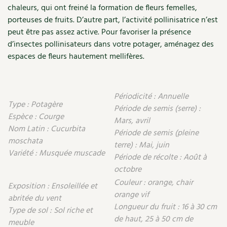
chaleurs, qui ont freiné la formation de fleurs femelles,
Recettes végétariennes et vegan
Trucs & astuces
porteuses de fruits. D’autre part, l’activité pollinisatrice n’est
peut être pas assez active. Pour favoriser la présence
Habitat écologique
Expés
d’insectes pollinisateurs dans votre potager, aménagez des
espaces de fleurs hautement mellifères.
Conception et gros oeuvre
Trocs & petites annonces
Matériaux écologiques
Appels à témoignage
Périodicité : Annuelle
Type : Potagère
Période de semis (serre) :
Énergie
Bonnes adresses
Espèce : Courge
Mars, avril
Nom Latin : Cucurbita
Période de semis (pleine
Gestion de l’eau
Liste des pépiniéristes
moschata
terre) : Mai, juin
Variété : Musquée muscade
Période de récolte : Août à
Entretien de la maison
Mieux consommer
octobre
Couleur : orange, chair
Décoration et petit bricolage
Exposition : Ensoleillée et
orange vif
abritée du vent
Santé et bien-être
Longueur du fruit : 16 à 30 cm
Type de sol : Sol riche et
de haut, 25 à 50 cm de
meuble