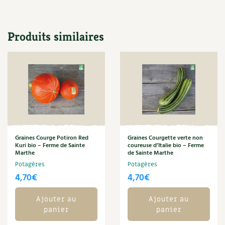
Carnets de saison
Produits similaires
Compléments
Dossier
4 saisons
Actualités
Vidéos et podcasts
Conseils vidéo des
4 saisons
Graines Courge Potiron Red
Graines Courgette verte non
Kuri bio – Ferme de Sainte
coureuse d’Italie bio – Ferme
Marthe
de Sainte Marthe
Secrets d’abonné
Potagères
Potagères
4,70
€
4,70
€
Tous au jardin ! avec Pascal
Ajouter au
Ajouter au
La vie secrète du jardin
panier
panier