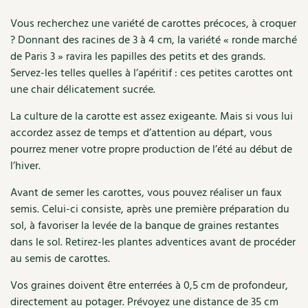
Accès
Bricolages au jardin
Les chroniques de Marie
-
Vous recherchez une variété de carottes précoces, à croquer
Cuisine saine
La
Le magazine
Les 4 saisons
Séjourner en Trièves
Outils et ustensiles du jardin
? Donnant des racines de 3 à 4 cm, la variété « ronde marché
Forums
semence
de Paris 3 » ravira les papilles des petits et des grands.
Manger bio
bio
Stages
Nous contacter
Biodiversité
Servez-les telles quelles à l’apéritif : ces petites carottes ont
Jardin bio
une chair délicatement sucrée.
Cures, régimes
Cartes cadeau
Ravageurs et maladies au jardin
Habitat écologique
La culture de la carotte est assez exigeante. Mais si vous lui
Dessert, Boulangerie
accordez assez de temps et d’attention au départ, vous
Petit élevage
Cuisine saine
pourrez mener votre propre production de l’été au début de
Techniques, conservation, organisation
l’hiver.
Cuisine saine
Soins naturels
Agenda, calendrier
Avant de semer les carottes, vous pouvez réaliser un faux
Alimentation et nutrition
Société et alternatives
semis. Celui-ci consiste, après une première préparation du
NOUVEAUTÉS
sol, à favoriser la levée de la banque de graines restantes
Recettes de printemps
Les 4 saisons
& vous
dans le sol. Retirez-les plantes adventices avant de procéder
Feuilleter le catalogue
au semis de carottes.
Recettes par type de plat
Questions à la rédaction
Vos graines doivent être enterrées à 0,5 cm de profondeur,
Recettes sans gluten
Entre abonné·es
directement au potager. Prévoyez une distance de 35 cm