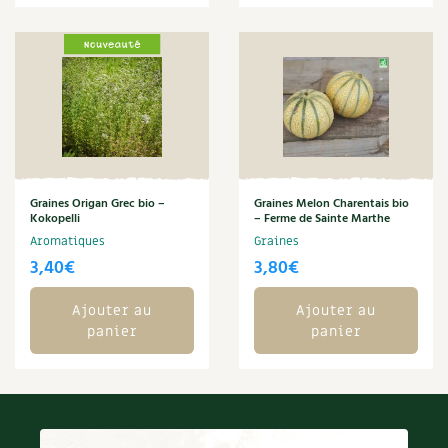
BD : La folle histoire des plantes
Graines Origan Grec bio –
Graines Melon Charentais bio
Kokopelli
– Ferme de Sainte Marthe
Aromatiques
Graines
3,40
€
3,80
€
Ajouter au
Ajouter au
panier
panier