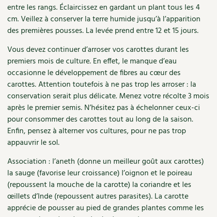
entre les rangs. Éclaircissez en gardant un plant tous les 4
Recettes végétariennes et vegan
Trucs & astuces
cm. Veillez à conserver la terre humide jusqu’à l’apparition
des premières pousses. La levée prend entre 12 et 15 jours.
Habitat écologique
Expés
Vous devez continuer d’arroser vos carottes durant les
Conception et gros oeuvre
premiers mois de culture. En effet, le manque d’eau
Trocs & petites annonces
occasionne le développement de fibres au cœur des
Matériaux écologiques
carottes. Attention toutefois à ne pas trop les arroser : la
Appels à témoignage
conservation serait plus délicate. Menez votre récolte 3 mois
Énergie
après le premier semis. N’hésitez pas à échelonner ceux-ci
Bonnes adresses
pour consommer des carottes tout au long de la saison.
Gestion de l’eau
Liste des pépiniéristes
Enfin, pensez à alterner vos cultures, pour ne pas trop
appauvrir le sol.
Entretien de la maison
Mieux consommer
Association : l’aneth (donne un meilleur goût aux carottes)
la sauge (favorise leur croissance) l’oignon et le poireau
Décoration et petit bricolage
(repoussent la mouche de la carotte) la coriandre et les
œillets d’Inde (repoussent autres parasites). La carotte
Santé et bien-être
apprécie de pousser au pied de grandes plantes comme les