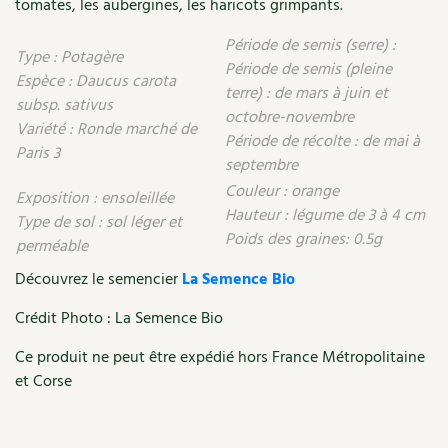
tomates, les aubergines, les haricots grimpants.
Les plantes et leurs vertus
Période de semis (serre) :
Soins et cosmétiques au naturel
Type : Potagère
Période de semis (pleine
Espèce : Daucus carota
terre) : de mars à juin et
Société et alternatives
subsp. sativus
octobre-novembre
Variété : Ronde marché de
Période de récolte : de mai à
Vivre l’écologie
Paris 3
septembre
Couleur : orange
Protéger la nature
Exposition : ensoleillée
Hauteur : légume de 3 à 4 cm
Type de sol : sol léger et
Poids des graines: 0.5g
Autonomie
perméable
Découvrez le semencier
La Semence Bio
Enfants
Crédit Photo : La Semence Bio
Actions pour la planète
Ce produit ne peut être expédié hors France Métropolitaine
et Corse
Les 4 saisons
Archives