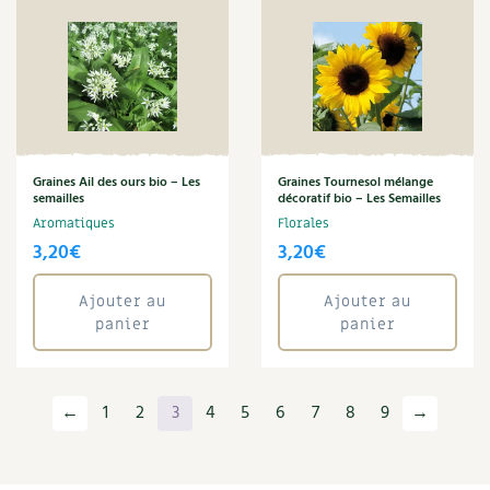
Graines Ail des ours bio – Les
Graines Tournesol mélange
semailles
décoratif bio – Les Semailles
Aromatiques
Florales
3,20
€
3,20
€
Ajouter au
Ajouter au
panier
panier
←
1
2
3
4
5
6
7
8
9
→