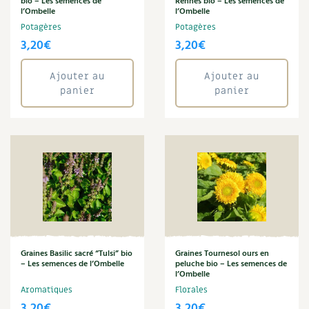
bio – Les semences de
Rennes bio – Les semences de
l’Ombelle
l’Ombelle
Potagères
Potagères
3,20
€
3,20
€
Ajouter au
Ajouter au
panier
panier
Graines Basilic sacré “Tulsi” bio
Graines Tournesol ours en
– Les semences de l’Ombelle
peluche bio – Les semences de
l’Ombelle
Aromatiques
Florales
3,20
€
3,20
€