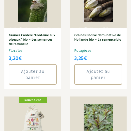
Verveine de Buenos Aires
Carnets de saison
Zinnia
Compléments
Annuler les filtres
Dossier
4 saisons
Graines Cardère “Fontaine aux
Graines Endive demi-hâtive de
oiseaux” bio – Les semences
Hollande bio – La semence bio
de l’Ombelle
Actualités
Florales
Potagères
3,20
€
3,25
€
Vidéos et podcasts
Ajouter au
Ajouter au
Conseils vidéo des
4 saisons
panier
panier
Secrets d’abonné
Tous au jardin ! avec Pascal
La vie secrète du jardin