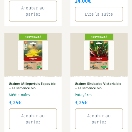
24,00
€
Périlla
Ajouter au
Recettes végétariennes et vegan
Trucs & astuces
Persil
panier
Lire la suite
Persil tubéreux
Habitat écologique
Expés
Phacélie
Physalis
Conception et gros oeuvre
Trocs & petites annonces
Piment
Pois
Matériaux écologiques
Appels à témoignage
Pois de senteur
Poivron
Énergie
Bonnes adresses
Potiron
Prairie fleurie
Gestion de l’eau
Liste des pépiniéristes
Radis
Graines Millepertuis Topas bio
Graines Rhubarbe Victoria bio
– La semence bio
– La semence bio
Reine Marguerite
Entretien de la maison
Mieux consommer
Médicinales
Potagères
Rhubarbe
3,25
€
3,25
€
Roquette
Décoration et petit bricolage
Rose trémière
Ajouter au
Ajouter au
Rudbeckia
Santé et bien-être
panier
panier
Sarrasin