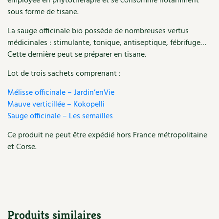
employée en phytothérapie et se consomme notamment
sous forme de tisane.
Recettes végétariennes et vegan
Trucs & astuces
La sauge officinale bio possède de nombreuses vertus
Habitat écologique
Expés
médicinales : stimulante, tonique, antiseptique, fébrifuge…
Cette dernière peut se préparer en tisane.
Conception et gros oeuvre
Trocs & petites annonces
Lot de trois sachets comprenant :
Matériaux écologiques
Appels à témoignage
Mélisse officinale – Jardin’enVie
Mauve verticillée – Kokopelli
Énergie
Bonnes adresses
Sauge officinale – Les semailles
Gestion de l’eau
Liste des pépiniéristes
Ce produit ne peut être expédié hors France métropolitaine
et Corse.
Entretien de la maison
Mieux consommer
Décoration et petit bricolage
Santé et bien-être
Produits similaires