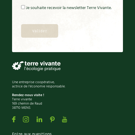
BD : La folle histoire des plantes
Je souhaite recevoir la newsletter Terre Vivante.
Une entreprise coopérative,
actrice de l'économie responsable.
Rendez-nous visite !
Terre vivante
169 chemin de Raud
38710 MENS
Facebook
Instagram
Linkedin
Pinterest
Youtube
Foire aux questions