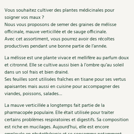
Accès
Bricolages au jardin
Les chroniques de Marie
sauge.
Vous souhaitez cultiver des plantes médicinales pour
Cuisine saine
Le magazine
Les 4 saisons
Séjourner en Trièves
Outils et ustensiles du jardin
soigner vos maux ?
Forums
Nous vous proposons de semer des graines de mélisse
Manger bio
Stages
Nous contacter
Biodiversité
officinale, mauve verticillée et de sauge officinale.
Jardin bio
Avec cet assortiment, vous pourrez avoir des récoltes
Cures, régimes
Cartes cadeau
Ravageurs et maladies au jardin
Habitat écologique
productives pendant une bonne partie de l’année.
Dessert, Boulangerie
La mélisse est une plante vivace et mellifère au parfum doux
Petit élevage
Cuisine saine
et citronné. Elle se cultive aussi bien à l’ombre qu’au soleil
Techniques, conservation, organisation
dans un sol frais et bien drainé.
Cuisine saine
Soins naturels
Ses feuilles sont utilisées fraîches en tisane pour ses vertus
Agenda, calendrier
apaisantes mais aussi en cuisine pour accompagner des
Alimentation et nutrition
Société et alternatives
viandes, poissons, salades…
NOUVEAUTÉS
Recettes de printemps
Les 4 saisons
& vous
La mauve verticillée a longtemps fait partie de la
Feuilleter le catalogue
pharmacopée populaire. Elle était utilisée pour traiter
Recettes par type de plat
Questions à la rédaction
certains problèmes respiratoires et digestifs. Sa composition
est riche en mucilages. Aujourd’hui, elle est encore
Recettes sans gluten
Entre abonné·es