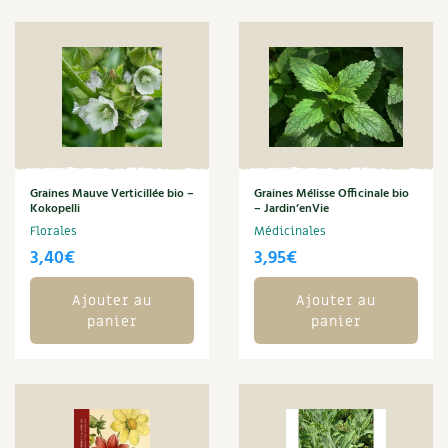
Les plantes et leurs vertus
Soins et cosmétiques au naturel
Société et alternatives
Vivre l’écologie
Protéger la nature
Graines Mauve Verticillée bio –
Graines Mélisse Officinale bio
Kokopelli
– Jardin’enVie
Florales
Médicinales
Autonomie
3,40
€
3,95
€
Enfants
Ajouter au
Ajouter au
panier
panier
Actions pour la planète
Les 4 saisons
Archives