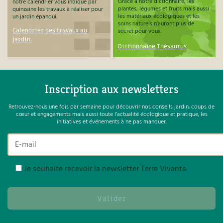
Grâce à notre dictionnaire, les
notre calendrier vous indique par
plantes, légumes et fruits mais aussi
quinzaine les travaux à réaliser pour
les matériaux écologiques et les
un jardin épanoui.
soins naturels n’auront plus de
Calendrier des travaux au
secret pour vous.
jardin
Dictionnaire Thésaurus
Inscription aux newsletters
Retrouvez-nous une fois par semaine pour découvrir nos conseils jardin, coups de
cœur et engagements mais aussi toute l’actualité écologique et pratique, les
initiatives et événements à ne pas manquer.
Je souhaite recevoir la newsletter Terre Vivante.