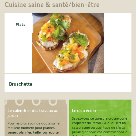
Cuisine saine & santé/bien-être
Plats
Bruschetta
Le calendrier des travaux au
Le dico écolo
jardin
Savez-vous ce qu’est le crosne ou le
coqueret du Pérou ? À quoi sert un
Pour ne plus avoir de doute sur le
cataplasme ou quel type de chaux
meilleur moment pour planter,
privilégier pour vos constructions ?
semer, planifier, tailler ou récolter,