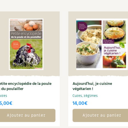
etite encyclopédie de la poule
Aujourd’hui, je cuisine
t du poulailler
végétarien !
ivres
Cures, régimes
5,00
€
14,00
€
Ajouter au panier
Ajouter au panier