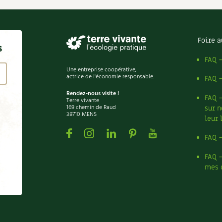
Foire a
s
FAQ 
Une entreprise coopérative,
actrice de l'économie responsable.
FAQ 
Rendez-nous visite !
FAQ 
Terre vivante
169 chemin de Raud
sur n
38710 MENS
leur 
Facebook
Instagram
Linkedin
Pinterest
Youtube
FAQ 
FAQ 
mes 