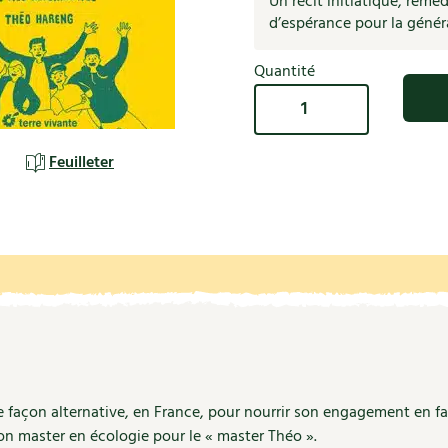
Un récit initiatique, remè
Autonomie
NOUVEAUTÉ
nception et gros oeuvre
d’espérance pour la génér
tériaux écologiques
Société, engagement
Enfants
Feuilleter l
Quantité
ergie
quantité
stion de l’eau
de
Actions pour la planète
tretien de la maison
Ecolieux
Feuilleter
:
coration et petit bricolage
La
fabrique
de
l'avenir
 façon alternative, en France, pour nourrir son engagement en f
son master en écologie pour le « master Théo ».